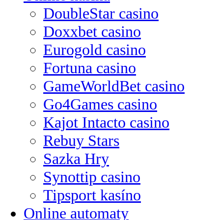
DoubleStar casino
Doxxbet casino
Eurogold casino
Fortuna casino
GameWorldBet casino
Go4Games casino
Kajot Intacto casino
Rebuy Stars
Sazka Hry
Synottip casino
Tipsport kasíno
Online automaty