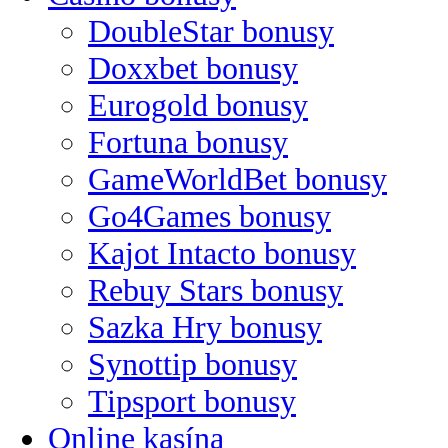
DoubleStar bonusy
Doxxbet bonusy
Eurogold bonusy
Fortuna bonusy
GameWorldBet bonusy
Go4Games bonusy
Kajot Intacto bonusy
Rebuy Stars bonusy
Sazka Hry bonusy
Synottip bonusy
Tipsport bonusy
Online kasína