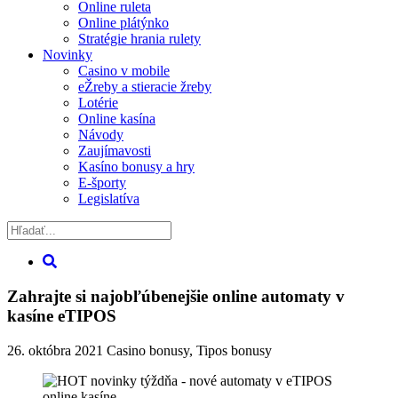
Online ruleta
Online plátýnko
Stratégie hrania rulety
Novinky
Casino v mobile
eŽreby a stieracie žreby
Lotérie
Online kasína
Návody
Zaujímavosti
Kasíno bonusy a hry
E-športy
Legislatíva
Zahrajte si najobľúbenejšie online automaty v
kasíne eTIPOS
26. októbra 2021
Casino bonusy
,
Tipos bonusy