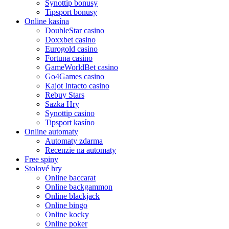
Synottip bonusy
Tipsport bonusy
Online kasína
DoubleStar casino
Doxxbet casino
Eurogold casino
Fortuna casino
GameWorldBet casino
Go4Games casino
Kajot Intacto casino
Rebuy Stars
Sazka Hry
Synottip casino
Tipsport kasíno
Online automaty
Automaty zdarma
Recenzie na automaty
Free spiny
Stolové hry
Online baccarat
Online backgammon
Online blackjack
Online bingo
Online kocky
Online poker