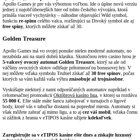
Apollo Games je pre vás výbornou voľbou. Ide o úplne novú verziu
jednej z najobľúbenejších hier od tohto českého vývojára, ktorá
prináša viaceré vychytávky – náhodne objavujúci Wild symbol,
funkciu
re-spinu
celého valca, rozširujúci sa Divoký symbol ale aj
free spiny
, ktorých môžete získať až 30.
Golden Treasure
Apollo Games má vo svojej ponuke nielen moderné automaty, no
nezabúda ani na starú dobrú klasiku. Skutočnou retro casino hrou je
5-valcový ovocný automat Golden Treasure
, ktorý sa ale od
väčšiny ovocných slotov odlišuje prítomnosťou bonusovej hry. V
nej môžete vďaka symbolu Truhiel získať až
30 free spinov
, počas
ktorých sa vám každá vaša výhra
znásobuje až trojnásobne
.
Vyskúšajte niektorý z nami odporúčaných automatov napríklad v
celomesačnej promoakcii
Októbrová kasíno liga
, v ktorej sa rozdáva
55 000 €
. Ešte stále máte šancu zabojovať v turnajoch o ligové
body, ktoré vás v tabuľke dostanú na popredné miesta. Automaty si
však môžete zahrať aj mimo ligu, a to aj
cez váš mobil
, vďaka čomu
si zážitok z hrania v eTIPOS kasíne užijete
kdekoľvek
.
Zaregistrujte sa v eTIPOS kasíne ešte dnes a získajte luxusný