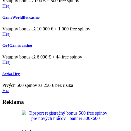
Vstupný bonus 7 000 € + 500 free spinov
Hraj
GameWorldBet casino
Vstupný bonus až 10 000 € + 1 000 free spinov
Hraj
Go4Games casino
Vstupný bonus až 6 000 € + 44 free spinov
Hraj
Sazka Hry
Prvých 500 spinov za 250 € bez rizika
Hraj
Reklama