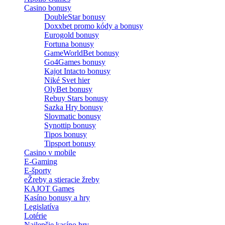
Casino bonusy
(1 037)
DoubleStar bonusy
(62)
Doxxbet promo kódy a bonusy
(100)
Eurogold bonusy
(53)
Fortuna bonusy
(115)
GameWorldBet bonusy
(3)
Go4Games bonusy
(7)
Kajot Intacto bonusy
(21)
Niké Svet hier
(104)
OlyBet bonusy
(4)
Rebuy Stars bonusy
(1)
Sazka Hry bonusy
(10)
Slovmatic bonusy
(9)
Synottip bonusy
(145)
Tipos bonusy
(218)
Tipsport bonusy
(179)
Casino v mobile
(12)
E-Gaming
(12)
E-športy
(5)
eŽreby a stieracie žreby
(27)
KAJOT Games
(14)
Kasíno bonusy a hry
(39)
Legislatíva
(18)
Lotérie
(13)
Najlepšie kasíno hry
(9)