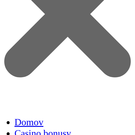
Domov
Casino bonusy