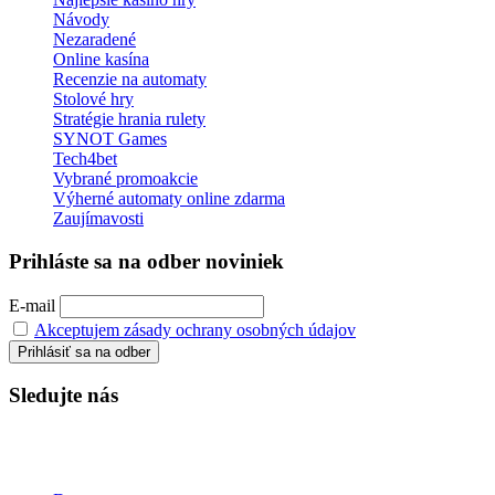
Návody
(39)
Nezaradené
(3)
Online kasína
(54)
Recenzie na automaty
(136)
Stolové hry
(38)
Stratégie hrania rulety
(7)
SYNOT Games
(24)
Tech4bet
(13)
Vybrané promoakcie
(3)
Výherné automaty online zdarma
(116)
Zaujímavosti
(27)
Prihláste sa na odber noviniek
E-mail
Akceptujem zásady ochrany osobných údajov
Sledujte nás