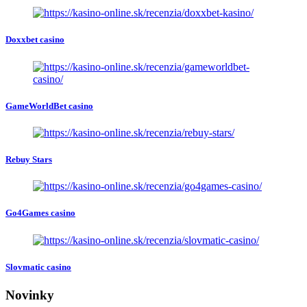
Doxxbet casino
GameWorldBet casino
Rebuy Stars
Go4Games casino
Slovmatic casino
Novinky