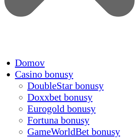
Domov
Casino bonusy
DoubleStar bonusy
Doxxbet bonusy
Eurogold bonusy
Fortuna bonusy
GameWorldBet bonusy