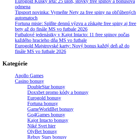
Eurogold Kúsky leta: 25 úloh, stovky free spinov a bonusová
odmena
Tipsport novinka: Vymeňte Nety za free spiny na obľúbených
automatoch
Fortuna misie: Splňte dennú výzvu a získajte free spiny aj free
bety až do finále MS vo futbale 2026
Futbalové jedenástky v Kajot Intacto: 11 free spinov počas
každého hracieho dňa MS vo futbale
Eurogold Majstrovské karty: Nový bonus každý deň až do
finále MS vo futbale 2026
Kategórie
Apollo Games
(17)
Casino bonusy
(1 037)
DoubleStar bonusy
(62)
Doxxbet promo kódy a bonusy
(100)
Eurogold bonusy
(53)
Fortuna bonusy
(115)
GameWorldBet bonusy
(3)
Go4Games bonusy
(7)
Kajot Intacto bonusy
(21)
Niké Svet hier
(104)
OlyBet bonusy
(4)
Rebuy Stars bonusy
(1)