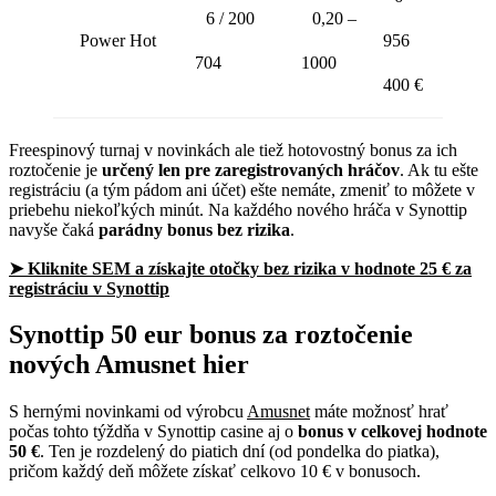
6 / 200
0,20 –
Power Hot
956
704
1000
400 €
Freespinový turnaj v novinkách ale tiež hotovostný bonus za ich
roztočenie je
určený len pre zaregistrovaných hráčov
. Ak tu ešte
registráciu (a tým pádom ani účet) ešte nemáte, zmeniť to môžete v
priebehu niekoľkých minút. Na každého nového hráča v Synottip
navyše čaká
parádny bonus bez rizika
.
➤ Kliknite SEM a získajte otočky bez rizika v hodnote 25 € za
registráciu v Synottip
Synottip 50 eur bonus za roztočenie
nových Amusnet hier
S hernými novinkami od výrobcu
Amusnet
máte možnosť hrať
počas tohto týždňa v Synottip casine aj o
bonus v celkovej hodnote
50 €
. Ten je rozdelený do piatich dní (od pondelka do piatka),
pričom každý deň môžete získať celkovo 10 € v bonusoch.