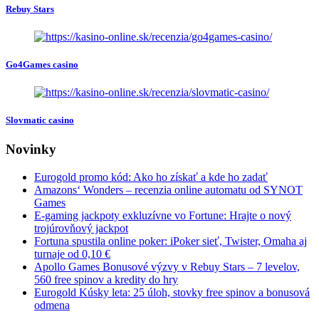
Rebuy Stars
Go4Games casino
Slovmatic casino
Novinky
Eurogold promo kód: Ako ho získať a kde ho zadať
Amazons‘ Wonders – recenzia online automatu od SYNOT
Games
E-gaming jackpoty exkluzívne vo Fortune: Hrajte o nový
trojúrovňový jackpot
Fortuna spustila online poker: iPoker sieť, Twister, Omaha aj
turnaje od 0,10 €
Apollo Games Bonusové výzvy v Rebuy Stars – 7 levelov,
560 free spinov a kredity do hry
Eurogold Kúsky leta: 25 úloh, stovky free spinov a bonusová
odmena