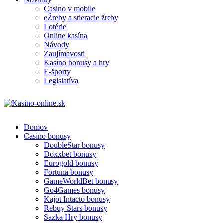
Casino v mobile
eŽreby a stieracie žreby
Lotérie
Online kasína
Návody
Zaujímavosti
Kasíno bonusy a hry
E-športy
Legislatíva
Domov
Casino bonusy
DoubleStar bonusy
Doxxbet bonusy
Eurogold bonusy
Fortuna bonusy
GameWorldBet bonusy
Go4Games bonusy
Kajot Intacto bonusy
Rebuy Stars bonusy
Sazka Hry bonusy