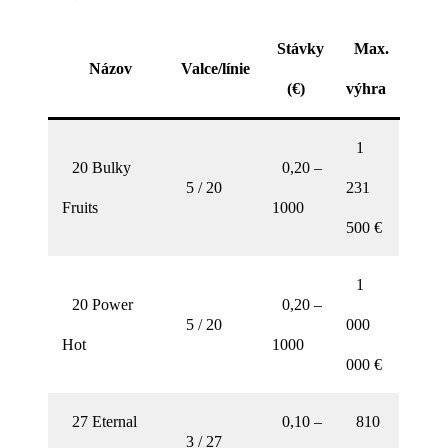
Stávky
Max.
Názov
Valce/línie
(€)
výhra
1
20 Bulky
0,20 –
5 / 20
231
Fruits
1000
500 €
1
20 Power
0,20 –
5 / 20
000
Hot
1000
000 €
27 Eternal
0,10 –
810
3 / 27