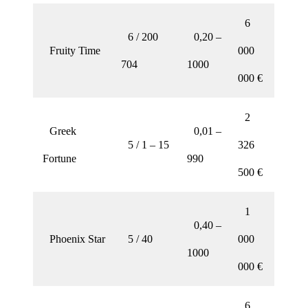
6
6 / 200
0,20 –
Fruity Time
000
704
1000
000 €
2
Greek
0,01 –
5 / 1 – 15
326
Fortune
990
500 €
1
0,40 –
Phoenix Star
5 / 40
000
1000
000 €
6