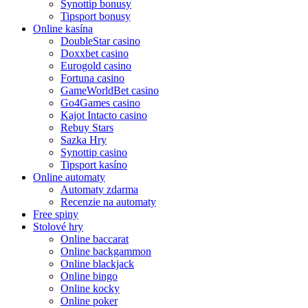
Synottip bonusy
Tipsport bonusy
Online kasína
DoubleStar casino
Doxxbet casino
Eurogold casino
Fortuna casino
GameWorldBet casino
Go4Games casino
Kajot Intacto casino
Rebuy Stars
Sazka Hry
Synottip casino
Tipsport kasíno
Online automaty
Automaty zdarma
Recenzie na automaty
Free spiny
Stolové hry
Online baccarat
Online backgammon
Online blackjack
Online bingo
Online kocky
Online poker