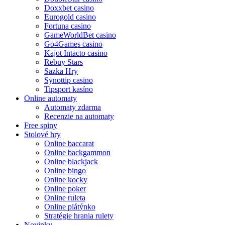
Doxxbet casino
Eurogold casino
Fortuna casino
GameWorldBet casino
Go4Games casino
Kajot Intacto casino
Rebuy Stars
Sazka Hry
Synottip casino
Tipsport kasíno
Online automaty
Automaty zdarma
Recenzie na automaty
Free spiny
Stolové hry
Online baccarat
Online backgammon
Online blackjack
Online bingo
Online kocky
Online poker
Online ruleta
Online plátýnko
Stratégie hrania rulety
Novinky