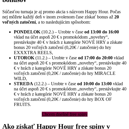
Súčasťou turnaja je aj promo akcia s názvom Happy Hour. Počas
nej môžete každý deň v inom zvolenom čase získať bonus až
20
voľných zatočení
, a to nasledujúcim spôsobom:
PONDELOK
(10.2.) – Urobte v čase
od 13:00 do 16:00
vklad na účet aspoň 20 € s promokódom „novehry“,
prestávkujte 40 € v hrách z kategórie NOVÉ HRY a získate
bonus 20 voľných zatočení (0,20€ / zatočenie) do hry
EXXXTRA REELS,
UTOROK
(11.2.) – Urobte v čase
od 17:00 do 20:00
vklad
na účet aspoň 20 € s promokódom „novehry“, prestávkujte 40
€ v hrách z kategórie NOVÉ HRY a získate bonus 20
voľných zatočení (0,20€ / zatočenie) do hry MIRACLE
WILD,
STREDA
(12.2.) – Urobte v čase
od 10:00 do 13:00
vklad
na účet aspoň 20 € s promokódom „novehry“, prestávkujte 40
€ v hrách z kategórie NOVÉ HRY a získate bonus 20
voľných zatočení (0,20€ / zatočenie) do hry BOX OF
FRUITS.
Chcem dnešné free spiny
Ako získať Happy Hour free spiny v