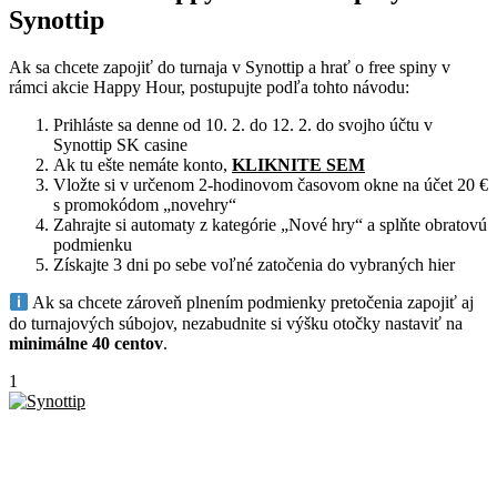
Synottip
Ak sa chcete zapojiť do turnaja v Synottip a hrať o free spiny v
rámci akcie Happy Hour, postupujte podľa tohto návodu:
Prihláste sa denne od 10. 2. do 12. 2. do svojho účtu v
Synottip SK casine
Ak tu ešte nemáte konto,
KLIKNITE SEM
Vložte si v určenom 2-hodinovom časovom okne na účet 20 €
s promokódom „novehry“
Zahrajte si automaty z kategórie „Nové hry“ a splňte obratovú
podmienku
Získajte 3 dni po sebe voľné zatočenia do vybraných hier
Ak sa chcete zároveň plnením podmienky pretočenia zapojiť aj
do turnajových súbojov, nezabudnite si výšku otočky nastaviť na
minimálne 40 centov
.
1
Zatočte si po registrácii za 25 € bez rizika
Okamžitý výber z účtu do 60 minút
Každým spinom hráte o obrovský jackpot