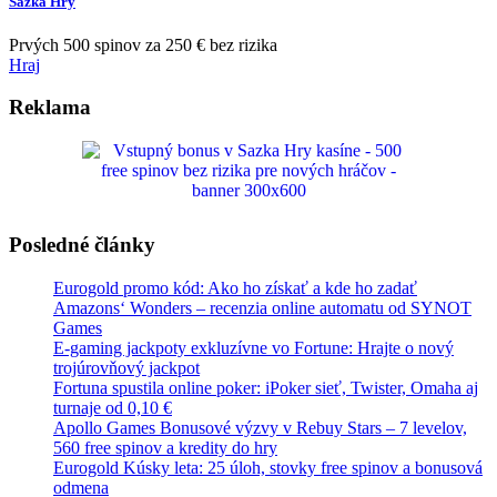
Sazka Hry
Prvých 500 spinov za 250 € bez rizika
Hraj
Reklama
Posledné články
Eurogold promo kód: Ako ho získať a kde ho zadať
Amazons‘ Wonders – recenzia online automatu od SYNOT
Games
E-gaming jackpoty exkluzívne vo Fortune: Hrajte o nový
trojúrovňový jackpot
Fortuna spustila online poker: iPoker sieť, Twister, Omaha aj
turnaje od 0,10 €
Apollo Games Bonusové výzvy v Rebuy Stars – 7 levelov,
560 free spinov a kredity do hry
Eurogold Kúsky leta: 25 úloh, stovky free spinov a bonusová
odmena