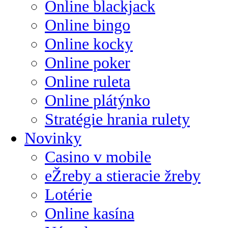
Online blackjack
Online bingo
Online kocky
Online poker
Online ruleta
Online plátýnko
Stratégie hrania rulety
Novinky
Casino v mobile
eŽreby a stieracie žreby
Lotérie
Online kasína