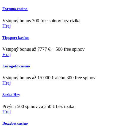
Fortuna casino
Vstupný bonus 300 free spinov bez rizika
Hraj
Tipsport kasíno
Vstupný bonus až 7777 € + 500 free spinov
Hraj
Eurogold casino
Vstupný bonus až 15 000 € alebo 300 free spinov
Hraj
Sazka Hry
Prvých 500 spinov za 250 € bez rizika
Hraj
Doxxbet casino