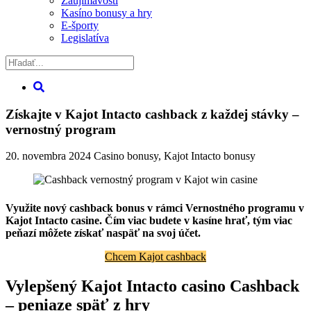
Zaujímavosti
Kasíno bonusy a hry
E-športy
Legislatíva
Získajte v Kajot Intacto cashback z každej stávky –
vernostný program
20. novembra 2024
Casino bonusy
,
Kajot Intacto bonusy
Využite nový cashback bonus v rámci Vernostného programu v
Kajot Intacto casine. Čím viac budete v kasíne hrať, tým viac
peňazí môžete získať naspäť na svoj účet.
Chcem Kajot cashback
Vylepšený Kajot Intacto casino Cashback
– peniaze späť z hry