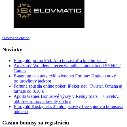
Slovmatic casino
Novinky
Eurogold promo kód: Ako ho získať a kde ho zadať
Amazons‘ Wonders – recenzia online automatu od SYNOT
Games
E-gaming jackpoty exkluzívne vo Fortune: Hrajte o nový
trojúrovňový jackpot
Fortuna spustila online poker: iPoker sieť, Twister, Omaha aj
turnaje od 0,10 €
Apollo Games Bonusové výzvy v Rebuy Stars – 7 levelov,
560 free spinov a kredity do hry
Eurogold Kúsky leta: 25 úloh, stovky free spinov a bonusová
odmena
Casino bonusy za registráciu