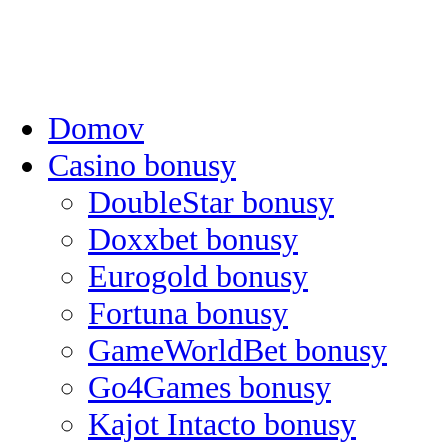
Domov
Casino bonusy
DoubleStar bonusy
Doxxbet bonusy
Eurogold bonusy
Fortuna bonusy
GameWorldBet bonusy
Go4Games bonusy
Kajot Intacto bonusy