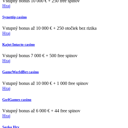
Vstupný bonus 10 000 € + 250 free spinov
Hraj
Synottip casino
Vstupný bonus až 10 000 € + 250 otočiek bez rizika
Hraj
Kajot Intacto casino
Vstupný bonus 7 000 € + 500 free spinov
Hraj
GameWorldBet casino
Vstupný bonus až 10 000 € + 1 000 free spinov
Hraj
Go4Games casino
Vstupný bonus až 6 000 € + 44 free spinov
Hraj
Sazka Hry