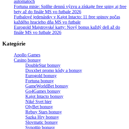
automatoch
Fortuna misie: Splňte dennú výzvu a získajte free spiny aj free
bety až do finále MS vo futbale 2026
Futbalové jedenástky v Kajot Intacto: 11 free spinov počas
každého hracieho dňa MS vo futbale
Eurogold Majstrovské karty: Nový bonus každý deň až do
finále MS vo futbale 2026
Kategórie
Apollo Games
(17)
Casino bonusy
(1 037)
DoubleStar bonusy
(62)
Doxxbet promo kódy a bonusy
(100)
Eurogold bonusy
(53)
Fortuna bonusy
(115)
GameWorldBet bonusy
(3)
Go4Games bonusy
(7)
Kajot Intacto bonusy
(21)
Niké Svet hier
(104)
OlyBet bonusy
(4)
Rebuy Stars bonusy
(1)
Sazka Hry bonusy
(10)
Slovmatic bonusy
(9)
Synottip bonusy
(145)