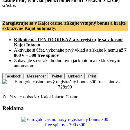
kasíne hrať, tým viac peňazí budete môcť získavať z každej
stávky.
Zaregistrujte sa v Kajot casine, získajte vstupný bonus a hrajte
exkluzívne Kajot automaty:
Kliknite na TENTO ODKAZ a zaregistrujte sa v kasíne
Kajot Intacto
Aktivujte si účet, vykonajte prvý vklad a získajte k nemu až
7
000 € + 500 free spinov
Zabávajte sa vďaka hodnotným jackpotom a exkluzívnym
automatom
Facebook
Messenger
Twitter
LinkedIn
Print
Značky :
cashback
•
Kajot Intacto Casino
Reklama