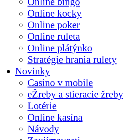
Online bingo
Online kocky
Online poker
Online ruleta
Online plátýnko
Stratégie hrania rulety
Novinky
Casino v mobile
eŽreby a stieracie žreby
Lotérie
Online kasína
Návody