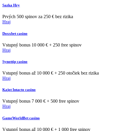
Sazka Hry
Prvých 500 spinov za 250 € bez rizika
Hraj
Doxxbet casino
Vstupný bonus 10 000 € + 250 free spinov
Hraj
Synottip casino
Vstupný bonus až 10 000 € + 250 otočiek bez rizika
Hraj
Kajot Intacto casino
Vstupný bonus 7 000 € + 500 free spinov
Hraj
GameWorldBet casino
Vstupný bonus až 10 000 € + 1 000 free spinov