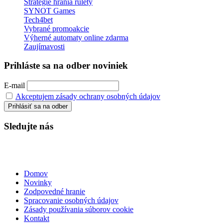
Stratégie hrania rulety
(7)
SYNOT Games
(24)
Tech4bet
(13)
Vybrané promoakcie
(3)
Výherné automaty online zdarma
(116)
Zaujímavosti
(27)
Prihláste sa na odber noviniek
E-mail
Akceptujem zásady ochrany osobných údajov
Sledujte nás
Domov
Novinky
Zodpovedné hranie
Spracovanie osobných údajov
Zásady používania súborov cookie
Kontakt