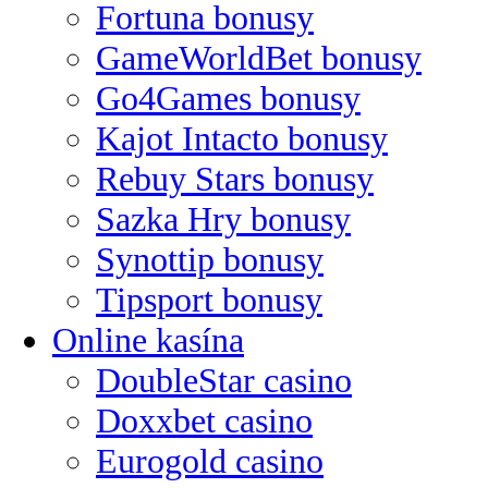
Fortuna bonusy
GameWorldBet bonusy
Go4Games bonusy
Kajot Intacto bonusy
Rebuy Stars bonusy
Sazka Hry bonusy
Synottip bonusy
Tipsport bonusy
Online kasína
DoubleStar casino
Doxxbet casino
Eurogold casino