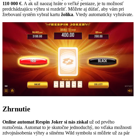
110 000 €
. A ak už naozaj hráte o veľké peniaze, je tu možnosť
predchádzajúcu výhru si rozdeliť. Môžete aj dúfať, aby vám pri
žrebovaní systém vybral kartu
žolíka
. Vtedy automaticky vyhrávate.
Zhrnutie
Online automat Respin Joker si nás získal
už od prvého
roztočenia. Automat to je skutočne jednoduchý, no vďaka možnosti
zdvojnásobenia výhry a silnému Wild symbolu si môžete už za pár