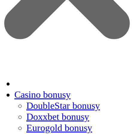
Domov
Casino bonusy
DoubleStar bonusy
Doxxbet bonusy
Eurogold bonusy