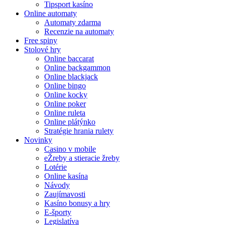
Tipsport kasíno
Online automaty
Automaty zdarma
Recenzie na automaty
Free spiny
Stolové hry
Online baccarat
Online backgammon
Online blackjack
Online bingo
Online kocky
Online poker
Online ruleta
Online plátýnko
Stratégie hrania rulety
Novinky
Casino v mobile
eŽreby a stieracie žreby
Lotérie
Online kasína
Návody
Zaujímavosti
Kasíno bonusy a hry
E-športy
Legislatíva