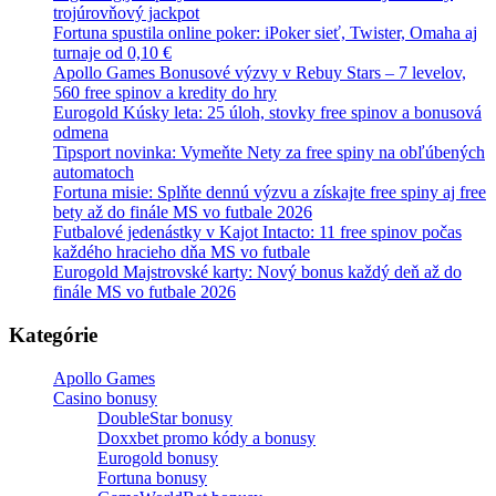
trojúrovňový jackpot
Fortuna spustila online poker: iPoker sieť, Twister, Omaha aj
turnaje od 0,10 €
Apollo Games Bonusové výzvy v Rebuy Stars – 7 levelov,
560 free spinov a kredity do hry
Eurogold Kúsky leta: 25 úloh, stovky free spinov a bonusová
odmena
Tipsport novinka: Vymeňte Nety za free spiny na obľúbených
automatoch
Fortuna misie: Splňte dennú výzvu a získajte free spiny aj free
bety až do finále MS vo futbale 2026
Futbalové jedenástky v Kajot Intacto: 11 free spinov počas
každého hracieho dňa MS vo futbale
Eurogold Majstrovské karty: Nový bonus každý deň až do
finále MS vo futbale 2026
Kategórie
Apollo Games
(17)
Casino bonusy
(1 037)
DoubleStar bonusy
(62)
Doxxbet promo kódy a bonusy
(100)
Eurogold bonusy
(53)
Fortuna bonusy
(115)