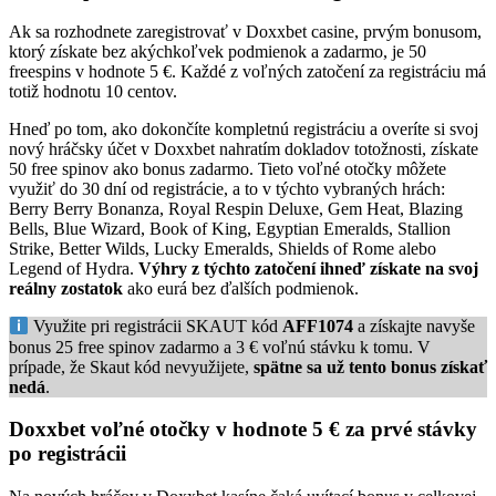
Ak sa rozhodnete zaregistrovať v Doxxbet casine, prvým bonusom,
ktorý získate bez akýchkoľvek podmienok a zadarmo, je 50
freespins v hodnote 5 €. Každé z voľných zatočení za registráciu má
totiž hodnotu 10 centov.
Hneď po tom, ako dokončíte kompletnú registráciu a overíte si svoj
nový hráčsky účet v Doxxbet nahratím dokladov totožnosti, získate
50 free spinov ako bonus zadarmo. Tieto voľné otočky môžete
využiť do 30 dní od registrácie, a to v týchto vybraných hrách:
Berry Berry Bonanza, Royal Respin Deluxe, Gem Heat, Blazing
Bells, Blue Wizard, Book of King, Egyptian Emeralds, Stallion
Strike, Better Wilds, Lucky Emeralds, Shields of Rome alebo
Legend of Hydra.
Výhry z týchto zatočení ihneď získate na svoj
reálny zostatok
ako eurá bez ďalších podmienok.
Využite pri registrácii SKAUT kód
AFF1074
a získajte navyše
bonus 25 free spinov zadarmo a 3 € voľnú stávku k tomu. V
prípade, že Skaut kód nevyužijete,
spätne sa už tento bonus získať
nedá
.
Doxxbet voľné otočky v hodnote 5 € za prvé stávky
po registrácii