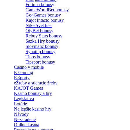
Fortuna bonusy
(115)
GameWorldBet bonusy
(3)
Go4Games bonusy
(7)
Kajot Intacto bonusy
(21)
Niké Svet hier
(104)
OlyBet bonusy
(4)
Rebuy Stars bonusy
(1)
Sazka Hry bonusy
(11)
Slovmatic bonusy
(9)
Synottip bonusy
(145)
Tipos bonusy
(218)
Tipsport bonusy
(179)
Casino v mobile
(12)
E-Gaming
(12)
E-športy
(5)
eŽreby a stieracie žreby
(27)
KAJOT Games
(14)
Kasíno bonusy a hry
(39)
Legislatíva
(18)
Lotérie
(13)
Najlepšie kasíno hry
(9)
Návody
(39)
Nezaradené
(3)
Online kasína
(54)
Recenzie na automaty
(136)