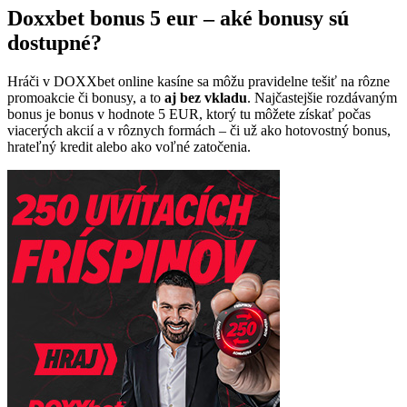
Doxxbet bonus 5 eur – aké bonusy sú
dostupné?
Hráči v DOXXbet online kasíne sa môžu pravidelne tešiť na rôzne
promoakcie či bonusy, a to
aj bez vkladu
. Najčastejšie rozdávaným
bonus je bonus v hodnote 5 EUR, ktorý tu môžete získať počas
viacerých akcií a v rôznych formách – či už ako hotovostný bonus,
hrateľný kredit alebo ako voľné zatočenia.