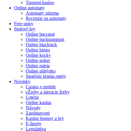
Tipsport kasíno
Online automaty
Automaty zdarma
Recenzie na automaty
Free spiny
Stolové hry
Online baccarat
Online backgammon
Online blackjack
Online bingo
Online kocky
Online poker
Online ruleta
Online plátýnko
Stratégie hrania rulety
Novinky
Casino v mobile
eŽreby a stieracie žreby
Lotérie
Online kasína
Návody
Zaujímavosti
Kasíno bonusy a hry
E-športy
Legislatíva