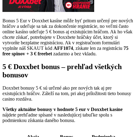
Bonus 5 Eur v Doxxbet kasíne môže byť pritom určený pre nových
hráčov a udeľuje sa tak za dokončenie registrácie, no veľmi často
online kasíno udeľuje 5 € bonus aj existujúcim hráčom. Ak ho však
chcete získať, potrebujete v Doxxbete hráčsky účet, ktorý si
vytvoríte bezplatne registráciou. Ak v registračnom formulári
vyplníte náš SKAUT kód
AFF1074
, získate len za registráciu
75
free spinov + 3 € freebet
zadarmo a bez vkladu.
5 € Doxxbet bonus – prehľad všetkých
bonusov
Doxxbet bonusy 5 € sú určené ako pre nových tak aj pre
existujúcich hráčov. Záleží na tom, pri akej príložitosti tieto bonusy
casino rozdáva.
Všetky aktuálne bonusy v hodnote 5 eur v Doxxbet kasíne
nájdete prehľadne spísané v nasledujúcej tabuľke spolu s
podmienkou získania daného bonusu.
Akcia
Bonus
Podmienka