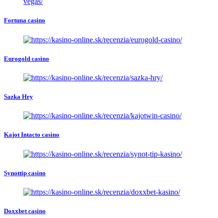
Fortuna casino
Eurogold casino
Sazka Hry
Kajot Intacto casino
Synottip casino
Doxxbet casino