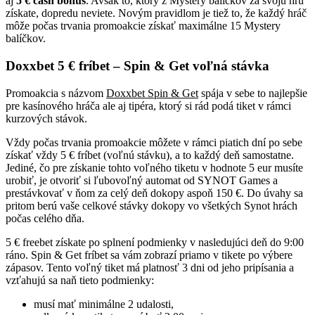
aj
5 € cash bonus
. Avšak to, ktorý z Mystery balíčkov za svoju hru
získate, dopredu neviete. Novým pravidlom je tiež to, že každý hráč
môže počas trvania promoakcie získať maximálne 15 Mystery
balíčkov.
Doxxbet 5 € fríbet – Spin & Get voľná stávka
Promoakcia s názvom
Doxxbet Spin & Get
spája v sebe to najlepšie
pre kasínového hráča ale aj tipéra, ktorý si rád podá tiket v rámci
kurzových stávok.
Vždy počas trvania promoakcie môžete v rámci piatich dní po sebe
získať vždy 5 € fríbet (voľnú stávku), a to každý deň samostatne.
Jediné, čo pre získanie tohto voľného tiketu v hodnote 5 eur musíte
urobiť, je otvoriť si ľubovoľný automat od SYNOT Games a
prestávkovať v ňom za celý deň dokopy aspoň 150 €. Do úvahy sa
pritom berú vaše celkové stávky dokopy vo všetkých Synot hrách
počas celého dňa.
5 € freebet získate po splnení podmienky v nasledujúci deň do 9:00
ráno. Spin & Get fríbet sa vám zobrazí priamo v tikete po výbere
zápasov. Tento voľný tiket má platnosť 3 dni od jeho pripísania a
vzťahujú sa naň tieto podmienky:
musí mať minimálne 2 udalosti,