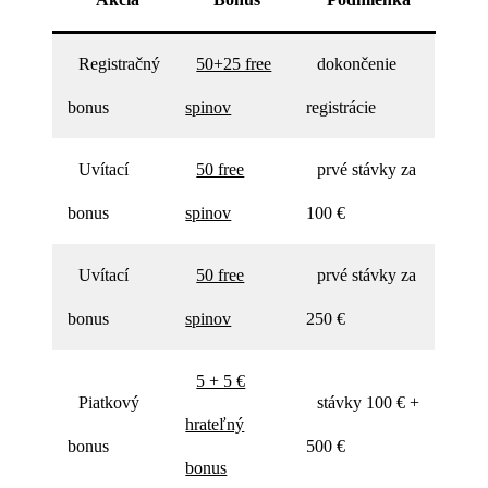
Registračný
50+25 free
dokončenie
bonus
spinov
registrácie
Uvítací
50 free
prvé stávky za
bonus
spinov
100 €
Uvítací
50 free
prvé stávky za
bonus
spinov
250 €
5 + 5 €
Piatkový
stávky 100 € +
hrateľný
bonus
500 €
bonus