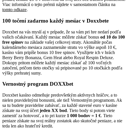
Viac informácií o tejto prémii nájdete v samostatnom článku na
tomto odkaze
.
100 točení zadarmo každý mesiac v Doxxbete
Doxxbet na vás myslí aj v prípade, že sa vám pri hre nedarí podľa
vašich očakávaní. Každý mesiac môžete získať bonus
od 10 do 100
free spinov
na základe vašej celkovej straty. Akonáhle počas
kalendárneho mesiaca zaznamenáte stratu vo výške aspoň 10 €,
kasíno vám pripíše bonus 10 free spinov. Využijete ich v hrách
Berry Berry Bonanza, Gem Heat alebo Royal Respin Deluxe.
Dokopy pritom môžete každý mesiac získať až 100 voľných
zatočení, pričom tieto otočky sú pripisované po 10 otočkách podľa
výšky prehratej sumy.
Vernostný program DOXXbet
Doxxbet kasíno odmeňuje predovšetkým aktívnych hráčov, a to
nielen pravidelnými bonusmi, ale tiež Vernostným programom. Ak
sa tu budete pravidelne zabávať, za každé stavené euro v kasíne
získate na svoj účert
jeden XX bod
. Tieto body si potom viete
zameniť za hotovosť, a to pri kurze
1 000 bodov = 1 €
. Tieto
peniaze získate na svoj reálny zostatok ako skutočné peniaze, a nie
teda len ako hrateľný kredit.