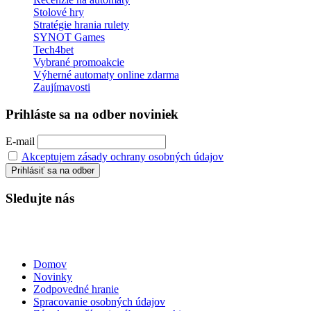
Stolové hry
(38)
Stratégie hrania rulety
(7)
SYNOT Games
(24)
Tech4bet
(13)
Vybrané promoakcie
(3)
Výherné automaty online zdarma
(116)
Zaujímavosti
(27)
Prihláste sa na odber noviniek
E-mail
Akceptujem zásady ochrany osobných údajov
Sledujte nás
Domov
Novinky
Zodpovedné hranie
Spracovanie osobných údajov