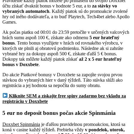
Pravidelne každý piatok môžete po prihlásení do svojho Doxxbet
účtu získať dvakrát bonus v hodnote 5 eur, a to
za stávky vo
vybraných automatoch
. Každý piatok sú do promoakcie zvolené
hry od iného dodávateľa, a to buď Playtech, Tech4bet alebo Apollo
Games.
Ak počas piatku od 00:01 do 23:59 pretočíte v určených valcových
hrách sumu aspoň 100 €, získate ako odmenu
5 eur hrateľný
bonus
. Tento bonus využijete v hrách od rovnakého výrobcu, v
ktorých ste plnili aj obratovú podmienku. Následne ak si zahráte
vybrané hry za dokopy aspoň 500 €, získate ďalší 5 € bonus.
Dokopy tak môžete každý piatok získať
až 2 x 5 eur hrateľný
bonus v Doxxbete
.
Do akcie Piatkové bonusy v Doxxbete sa zapojíte svojou prvou
stávkou do vybraných hier v daný týždeň. Táto stávka slúži ako
registrácia a jej hodnota sa nepočíta do sumy obratu.
Kliknite SEM a získajte free spiny zadarmo bez vkladu za
registráciu v Doxxbete
5 eur no deposit bonus počas akcie Spinmánia
Doxxbet Spinmánia
je ďalšou pravidelnou promoakciou, ktorá sa
koná v casine každý týždeň. Prebieha vždy
v pondelok, utorok,