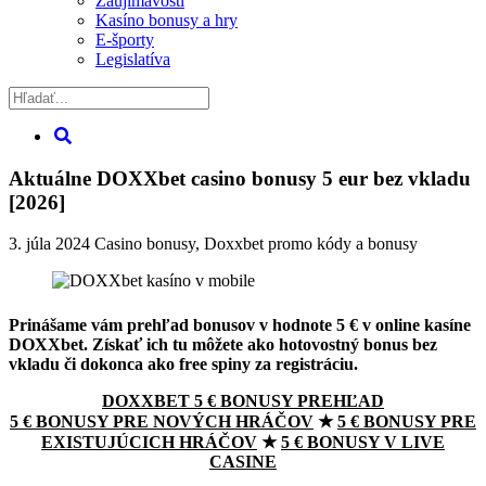
Zaujímavosti
Kasíno bonusy a hry
E-športy
Legislatíva
Aktuálne DOXXbet casino bonusy 5 eur bez vkladu
[2026]
3. júla 2024
Casino bonusy
,
Doxxbet promo kódy a bonusy
Prinášame vám prehľad bonusov v hodnote 5 € v online kasíne
DOXXbet. Získať ich tu môžete ako hotovostný bonus bez
vkladu či dokonca ako free spiny za registráciu.
DOXXBET 5 € BONUSY PREHĽAD
5 € BONUSY PRE NOVÝCH HRÁČOV
★
5 € BONUSY PRE
EXISTUJÚCICH HRÁČOV
★
5 € BONUSY V LIVE
CASINE