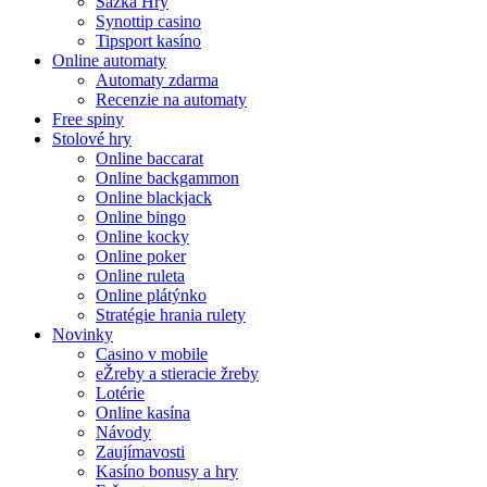
Sazka Hry
Synottip casino
Tipsport kasíno
Online automaty
Automaty zdarma
Recenzie na automaty
Free spiny
Stolové hry
Online baccarat
Online backgammon
Online blackjack
Online bingo
Online kocky
Online poker
Online ruleta
Online plátýnko
Stratégie hrania rulety
Novinky
Casino v mobile
eŽreby a stieracie žreby
Lotérie
Online kasína
Návody
Zaujímavosti
Kasíno bonusy a hry