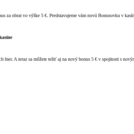
onus za obrat vo výške 5 €. Predstavujeme vám novú Bonusovku v kasíne
kasíne
hier. A teraz sa môžete tešiť aj na nový bonus 5 € v spojitosti s novým