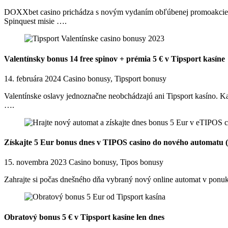
DOXXbet casino prichádza s novým vydaním obľúbenej promoakcie Spi
Spinquest misie
….
Valentínsky bonus 14 free spinov + prémia 5 € v Tipsport kasíne
14. februára 2024
Casino bonusy
,
Tipsport bonusy
Valentínske oslavy jednoznačne neobchádzajú ani Tipsport kasíno. Ka
….
Získajte 5 Eur bonus dnes v TIPOS casino do nového automatu (
15. novembra 2023
Casino bonusy
,
Tipos bonusy
Zahrajte si počas dnešného dňa vybraný nový online automat v ponuk
Obratový bonus 5 € v Tipsport kasíne len dnes