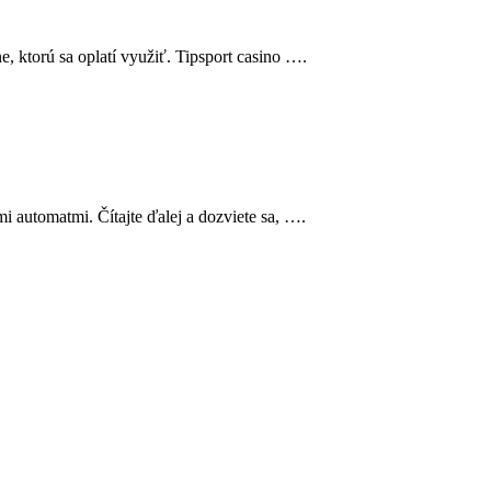
, ktorú sa oplatí využiť. Tipsport casino
….
i automatmi. Čítajte ďalej a dozviete sa,
….