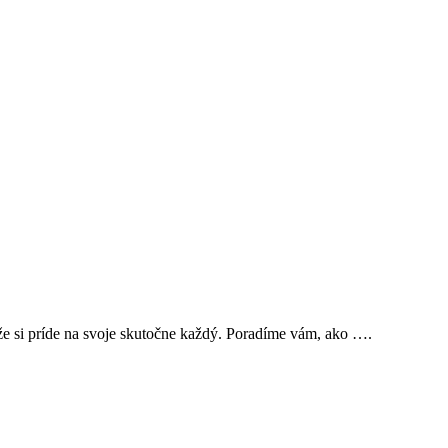
e si príde na svoje skutočne každý. Poradíme vám, ako
….