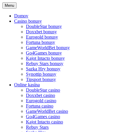
Menu
Domov
Casino bonusy
DoubleStar bonusy
Doxxbet bonusy
Eurogold bonusy
Fortuna bonusy
GameWorldBet bonusy
Go4Games bonusy
Kajot Intacto bonusy
Rebuy Stars bonusy
Sazka Hry bonusy
Synottip bonusy
Tipsport bonusy
Online kasína
DoubleStar casino
Doxxbet casino
Eurogold casino
Fortuna casino
GameWorldBet casino
Go4Games casino
Kajot Intacto casino
Rebuy Stars