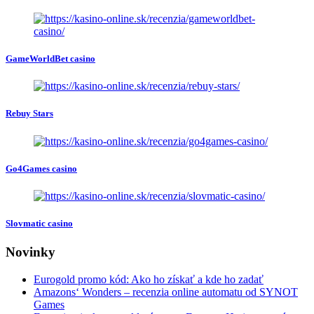
GameWorldBet casino
Rebuy Stars
Go4Games casino
Slovmatic casino
Novinky
Eurogold promo kód: Ako ho získať a kde ho zadať
Amazons‘ Wonders – recenzia online automatu od SYNOT
Games