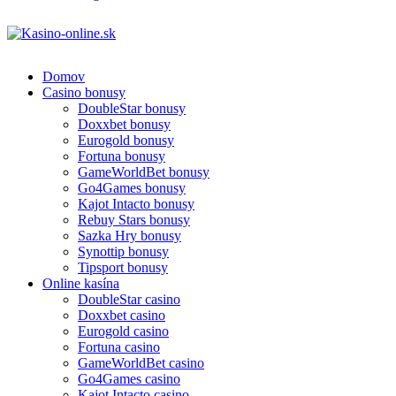
Domov
Casino bonusy
DoubleStar bonusy
Doxxbet bonusy
Eurogold bonusy
Fortuna bonusy
GameWorldBet bonusy
Go4Games bonusy
Kajot Intacto bonusy
Rebuy Stars bonusy
Sazka Hry bonusy
Synottip bonusy
Tipsport bonusy
Online kasína
DoubleStar casino
Doxxbet casino
Eurogold casino
Fortuna casino
GameWorldBet casino
Go4Games casino
Kajot Intacto casino