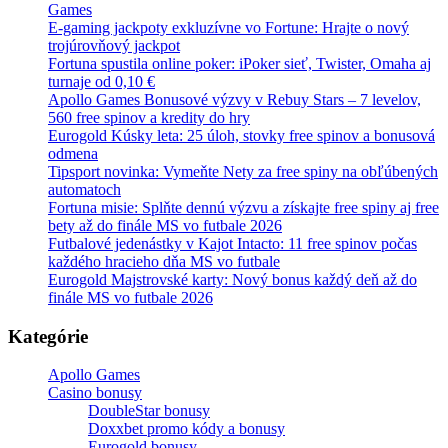
Games
E-gaming jackpoty exkluzívne vo Fortune: Hrajte o nový
trojúrovňový jackpot
Fortuna spustila online poker: iPoker sieť, Twister, Omaha aj
turnaje od 0,10 €
Apollo Games Bonusové výzvy v Rebuy Stars – 7 levelov,
560 free spinov a kredity do hry
Eurogold Kúsky leta: 25 úloh, stovky free spinov a bonusová
odmena
Tipsport novinka: Vymeňte Nety za free spiny na obľúbených
automatoch
Fortuna misie: Splňte dennú výzvu a získajte free spiny aj free
bety až do finále MS vo futbale 2026
Futbalové jedenástky v Kajot Intacto: 11 free spinov počas
každého hracieho dňa MS vo futbale
Eurogold Majstrovské karty: Nový bonus každý deň až do
finále MS vo futbale 2026
Kategórie
Apollo Games
(17)
Casino bonusy
(1 037)
DoubleStar bonusy
(62)
Doxxbet promo kódy a bonusy
(100)
Eurogold bonusy
(53)