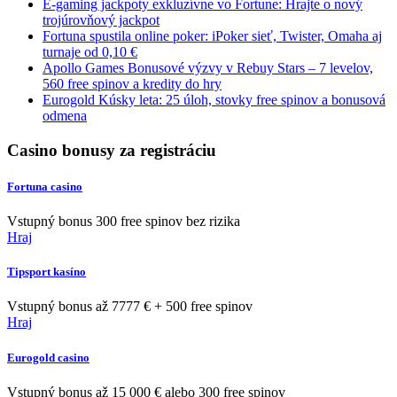
E-gaming jackpoty exkluzívne vo Fortune: Hrajte o nový
trojúrovňový jackpot
Fortuna spustila online poker: iPoker sieť, Twister, Omaha aj
turnaje od 0,10 €
Apollo Games Bonusové výzvy v Rebuy Stars – 7 levelov,
560 free spinov a kredity do hry
Eurogold Kúsky leta: 25 úloh, stovky free spinov a bonusová
odmena
Casino bonusy za registráciu
Fortuna casino
Vstupný bonus 300 free spinov bez rizika
Hraj
Tipsport kasíno
Vstupný bonus až 7777 € + 500 free spinov
Hraj
Eurogold casino
Vstupný bonus až 15 000 € alebo 300 free spinov