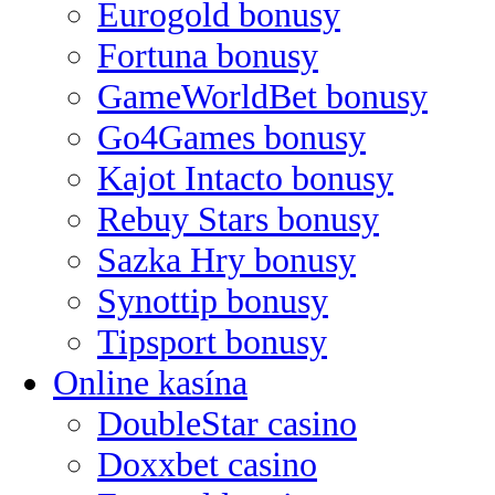
Eurogold bonusy
Fortuna bonusy
GameWorldBet bonusy
Go4Games bonusy
Kajot Intacto bonusy
Rebuy Stars bonusy
Sazka Hry bonusy
Synottip bonusy
Tipsport bonusy
Online kasína
DoubleStar casino
Doxxbet casino