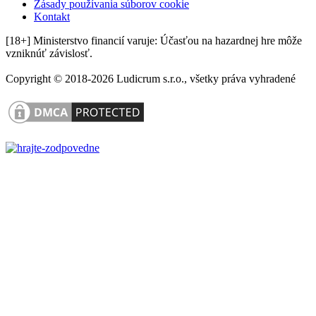
Zásady používania súborov cookie
Kontakt
[18+] Ministerstvo financií varuje: Účasťou na hazardnej hre môže
vzniknúť závislosť.
Copyright © 2018-2026 Ludicrum s.r.o., všetky práva vyhradené