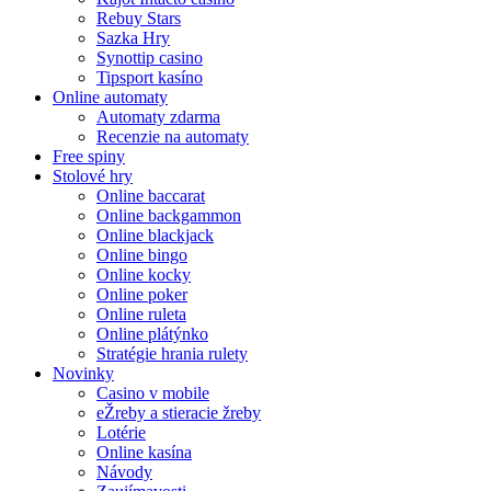
Rebuy Stars
Sazka Hry
Synottip casino
Tipsport kasíno
Online automaty
Automaty zdarma
Recenzie na automaty
Free spiny
Stolové hry
Online baccarat
Online backgammon
Online blackjack
Online bingo
Online kocky
Online poker
Online ruleta
Online plátýnko
Stratégie hrania rulety
Novinky
Casino v mobile
eŽreby a stieracie žreby
Lotérie
Online kasína
Návody