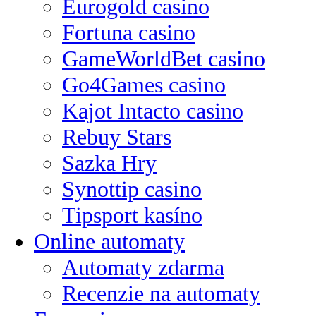
Eurogold casino
Fortuna casino
GameWorldBet casino
Go4Games casino
Kajot Intacto casino
Rebuy Stars
Sazka Hry
Synottip casino
Tipsport kasíno
Online automaty
Automaty zdarma
Recenzie na automaty