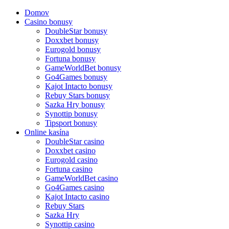
Domov
Casino bonusy
DoubleStar bonusy
Doxxbet bonusy
Eurogold bonusy
Fortuna bonusy
GameWorldBet bonusy
Go4Games bonusy
Kajot Intacto bonusy
Rebuy Stars bonusy
Sazka Hry bonusy
Synottip bonusy
Tipsport bonusy
Online kasína
DoubleStar casino
Doxxbet casino
Eurogold casino
Fortuna casino
GameWorldBet casino
Go4Games casino
Kajot Intacto casino
Rebuy Stars
Sazka Hry
Synottip casino