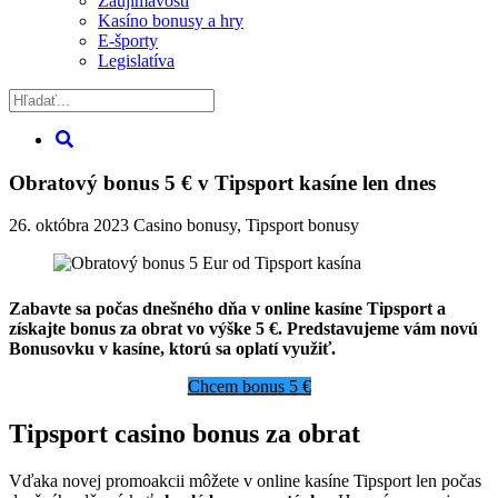
Zaujímavosti
Kasíno bonusy a hry
E-športy
Legislatíva
Obratový bonus 5 € v Tipsport kasíne len dnes
26. októbra 2023
Casino bonusy
,
Tipsport bonusy
Zabavte sa počas dnešného dňa v online kasíne Tipsport a
získajte bonus za obrat vo výške 5 €. Predstavujeme vám novú
Bonusovku v kasíne, ktorú sa oplatí využiť.
Chcem bonus 5 €
Tipsport casino bonus za obrat
Vďaka novej promoakcii môžete v online kasíne Tipsport len počas