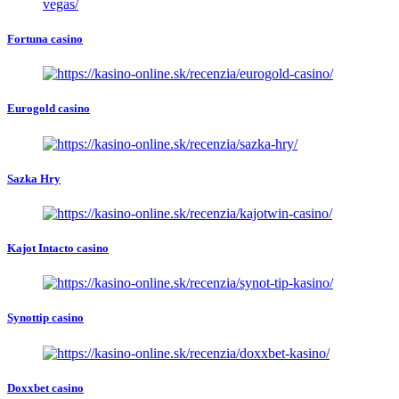
Fortuna casino
Eurogold casino
Sazka Hry
Kajot Intacto casino
Synottip casino
Doxxbet casino