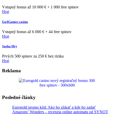
Vstupný bonus až 10 000 € + 1 000 free spinov
Hraj
Go4Games casino
Vstupný bonus až 6 000 € + 44 free spinov
Hraj
Sazka Hry
Prvých 500 spinov za 250 € bez rizika
Hraj
Reklama
Posledné články
Eurogold promo kód: Ako ho získať a kde ho zadať
Amazons‘ Wonders – recenzia online automatu od SYNOT