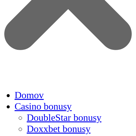
Domov
Casino bonusy
DoubleStar bonusy
Doxxbet bonusy