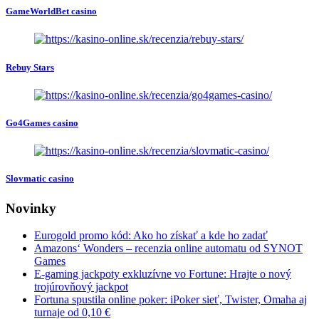
GameWorldBet casino
Rebuy Stars
Go4Games casino
Slovmatic casino
Novinky
Eurogold promo kód: Ako ho získať a kde ho zadať
Amazons‘ Wonders – recenzia online automatu od SYNOT
Games
E-gaming jackpoty exkluzívne vo Fortune: Hrajte o nový
trojúrovňový jackpot
Fortuna spustila online poker: iPoker sieť, Twister, Omaha aj
turnaje od 0,10 €