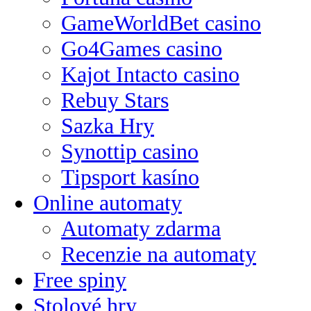
GameWorldBet casino
Go4Games casino
Kajot Intacto casino
Rebuy Stars
Sazka Hry
Synottip casino
Tipsport kasíno
Online automaty
Automaty zdarma
Recenzie na automaty
Free spiny
Stolové hry