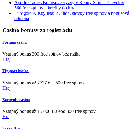
Apollo Games Bonusové výzvy v Rebuy Stars – 7 levelov,
560 free spinov a kredity do hry
Eurogold Kúsky leta: 25 úloh, stovky free spinov a bonusová
odmena
Casino bonusy za registráciu
Fortuna casino
Vstupný bonus 300 free spinov bez rizika
Hraj
Tipsport kasíno
Vstupný bonus až 7777 € + 500 free spinov
Hraj
Eurogold casino
Vstupný bonus až 15 000 € alebo 300 free spinov
Hraj
Sazka Hry