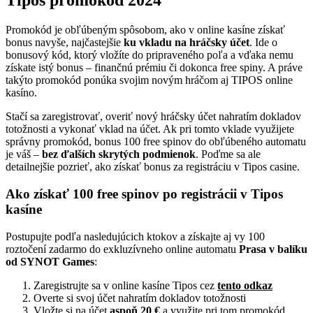
Tipos promokód 2024
Promokód je obľúbeným spôsobom, ako v online kasíne získať
bonus navyše, najčastejšie
ku vkladu na hráčsky účet
. Ide o
bonusový kód, ktorý vložíte do pripraveného poľa a vďaka nemu
získate istý bonus – finančnú prémiu či dokonca free spiny. A práve
takýto promokód ponúka svojim novým hráčom aj TIPOS online
kasíno.
Stačí sa zaregistrovať, overiť nový hráčsky účet nahratím dokladov
totožnosti a vykonať vklad na účet. Ak pri tomto vklade využijete
správny promokód, bonus 100 free spinov do obľúbeného automatu
je váš –
bez ďalších skrytých podmienok
. Poďme sa ale
detailnejšie pozrieť, ako získať bonus za registráciu v Tipos casine.
Ako získať 100 free spinov po registrácii v Tipos
kasíne
Postupujte podľa nasledujúcich ktokov a získajte aj vy 100
roztočení zadarmo do exkluzívneho online automatu
Prasa v balíku
od SYNOT Games
:
Zaregistrujte sa v online kasíne Tipos cez
tento odkaz
Overte si svoj účet nahratím dokladov totožnosti
Vložte si na účet
aspoň 20 €
a využite pri tom promokód