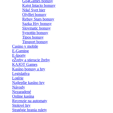
Go4Games bonusy
(7)
Kajot Intacto bonusy
(21)
Niké Svet hier
(104)
OlyBet bonusy
(4)
Rebuy Stars bonusy
(1)
Sazka Hry bonusy
(10)
Slovmatic bonusy
(9)
Synottip bonusy
(145)
Tipos bonusy
(218)
Tipsport bonusy
(179)
Casino v mobile
(12)
E-Gaming
(12)
E-športy
(5)
eŽreby a stieracie žreby
(27)
KAJOT Games
(14)
Kasíno bonusy a hry
(39)
Legislatíva
(18)
Lotérie
(13)
Najlepšie kasíno hry
(9)
Návody
(39)
Nezaradené
(3)
Online kasína
(54)
Recenzie na automaty
(136)
Stolové hry
(38)
Stratégie hrania rulety
(7)