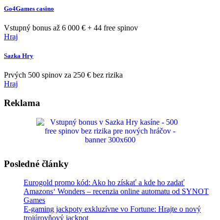
Go4Games casino
Vstupný bonus až 6 000 € + 44 free spinov
Hraj
Sazka Hry
Prvých 500 spinov za 250 € bez rizika
Hraj
Reklama
Posledné články
Eurogold promo kód: Ako ho získať a kde ho zadať
Amazons‘ Wonders – recenzia online automatu od SYNOT
Games
E-gaming jackpoty exkluzívne vo Fortune: Hrajte o nový
trojúrovňový jackpot