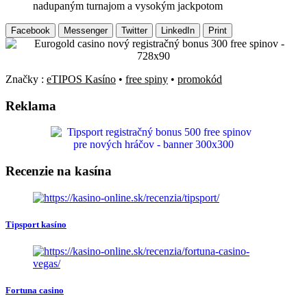
nadupaným turnajom a vysokým jackpotom
Facebook
Messenger
Twitter
LinkedIn
Print
Značky :
eTIPOS Kasíno
•
free spiny
•
promokód
Reklama
Recenzie na kasína
Tipsport kasíno
Fortuna casino