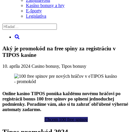
Zaujímavosti
Kasíno bonusy a hry
E-športy
Legislatíva
Aký je promokód na free spiny za registráciu v
TIPOS kasíne
10. apríla 2024
Casino bonusy
,
Tipos bonusy
Online kasíno TIPOS ponúka každému novému hráčovi po
registrácii bonus 100 free spinov po splnení jednoduchej
podmienky. Poradíme vám, ako si tu zahrať obľúbené výherné
automaty zadarmo.
Chcem 100 free spinov