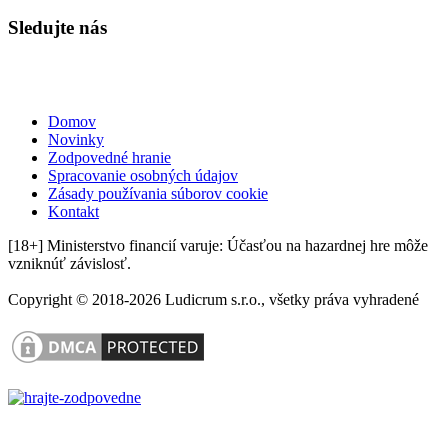
Sledujte nás
Domov
Novinky
Zodpovedné hranie
Spracovanie osobných údajov
Zásady používania súborov cookie
Kontakt
[18+] Ministerstvo financií varuje: Účasťou na hazardnej hre môže
vzniknúť závislosť.
Copyright © 2018-2026 Ludicrum s.r.o., všetky práva vyhradené