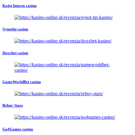
Kajot Intacto casino
Synottip casino
Doxxbet casino
GameWorldBet casino
Rebuy Stars
Go4Games casino