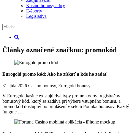
Zaujímavosti
Kasíno bonusy a hry
E-športy
Legislatíva
Články označené značkou: promokód
Eurogold promo kód: Ako ho získať a kde ho zadať
31. júla 2026
Casino bonusy
,
Eurogold bonusy
V Eurogold kasíne existujú dva typy promo kódov: registračný
bonusový kód, ktorý sa zadáva pri výbere vstupného bonusu, a
promo kód dostupný po prihlásení v sekcii Ponuka bonusov. Každý
funguje
….