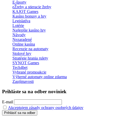
E-športy
(5)
eŽreby a stieracie žreby
(27)
KAJOT Games
(14)
Kasíno bonusy a hry
(39)
Legislatíva
(18)
Lotérie
(13)
Najlepšie kasíno hry
(9)
Návody
(39)
Nezaradené
(3)
Online kasína
(54)
Recenzie na automaty
(136)
Stolové hry
(38)
Stratégie hrania rulety
(7)
SYNOT Games
(24)
Tech4bet
(13)
Vybrané promoakcie
(3)
Výherné automaty online zdarma
(116)
Zaujímavosti
(27)
Prihláste sa na odber noviniek
E-mail
Akceptujem zásady ochrany osobných údajov