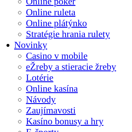
Online poker
Online ruleta
Online plátýnko
Stratégie hrania rulety
Novinky
Casino v mobile
eŽreby a stieracie žreby
Lotérie
Online kasína
Návody
Zaujímavosti
Kasíno bonusy a hry