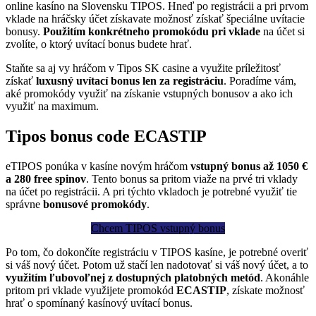
online kasíno na Slovensku TIPOS. Hneď po registrácii a pri prvom
vklade na hráčsky účet získavate možnosť získať špeciálne uvítacie
bonusy.
Použitím konkrétneho promokódu pri vklade
na účet si
zvolíte, o ktorý uvítací bonus budete hrať.
Staňte sa aj vy hráčom v Tipos SK casine a využite príležitosť
získať
luxusný uvítací bonus len za registráciu
. Poradíme vám,
aké promokódy využiť na získanie vstupných bonusov a ako ich
využiť na maximum.
Tipos bonus code ECASTIP
eTIPOS ponúka v kasíne novým hráčom
vstupný bonus až 1050 €
a 280 free spinov
. Tento bonus sa pritom viaže na prvé tri vklady
na účet po registrácii. A pri týchto vkladoch je potrebné využiť tie
správne
bonusové promokódy
.
Chcem TIPOS vstupný bonus
Po tom, čo dokončíte registráciu v TIPOS kasíne, je potrebné overiť
si váš nový účet. Potom už stačí len nadotovať si váš nový účet, a to
využitím ľubovoľnej z dostupných platobných metód
. Akonáhle
pritom pri vklade využijete promokód
ECASTIP
, získate možnosť
hrať o spomínaný kasínový uvítací bonus.