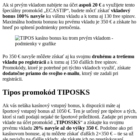
Ak si prvým vkladom nabijete na účet
aspoň 20 €
a využijete tento
špeciálny promokód „ECASTIP“, budete môcť získať
vkladový
bonus 100% navyše
ku vášmu vkladu a k tomu aj 130 free spinov.
Maximálna hodnota bonusu ku prvému vkladu je 350 € a získate ho
hneď po splnení podmienky pretočenia.
Po 350 € navyše môžete získať aj ku svojmu
druhému a tretiemu
vkladu po registrácii
a k tomu aj 150 ďalších free spinov.
Promokódy, ktoré je potrebné pri týchto vkladoch využiť, získate
dodatočne priamo do svojho e-mailu
, ktorý ste zadali pri
registrácii.
Tipos promokód TIPOSKS
Ak vás neláka kasínový vstupný bonus, k dispozícii máte aj
športový vstupný bonus až 1050 €. Ten je určený pre tipérov a tých,
ktorí si radi podajú nejaké tie športové príležitosti. Zadajte pri prvom
vklade na účet promokód „
TIPOSSKS
“ a získajte ku svojmu
prvému vkladu
20% navyše až do výšky 350 €
. Podobne ako pri
kasínovom bonuse, aj tu môžete získať ďalších 2×350 € – tie sa už
ale neviažu na ďalšie vklady, ale získate ich po prestávkovaní