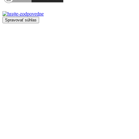
Spravovať súhlas