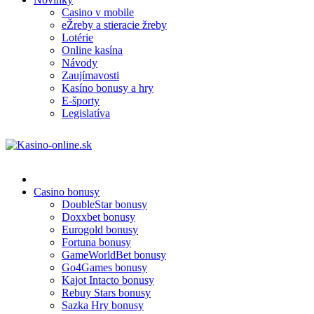
Casino v mobile
eŽreby a stieracie žreby
Lotérie
Online kasína
Návody
Zaujímavosti
Kasíno bonusy a hry
E-športy
Legislatíva
Domov
Casino bonusy
DoubleStar bonusy
Doxxbet bonusy
Eurogold bonusy
Fortuna bonusy
GameWorldBet bonusy
Go4Games bonusy
Kajot Intacto bonusy
Rebuy Stars bonusy
Sazka Hry bonusy