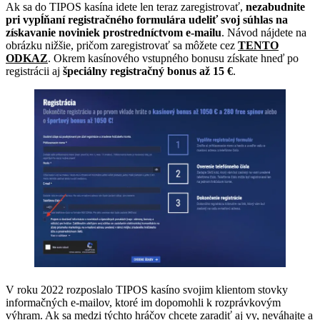
Ak sa do TIPOS kasína idete len teraz zaregistrovať,
nezabudnite
pri vypĺňaní registračného formulára udeliť svoj súhlas na
získavanie noviniek prostredníctvom e-mailu
. Návod nájdete na
obrázku nižšie, pričom zaregistrovať sa môžete cez
TENTO
ODKAZ
. Okrem kasínového vstupného bonusu získate hneď po
registrácii aj
špeciálny registračný bonus až 15 €
.
V roku 2022 rozposlalo TIPOS kasíno svojim klientom stovky
informačných e-mailov, ktoré im dopomohli k rozprávkovým
výhram. Ak sa medzi týchto hráčov chcete zaradiť aj vy, neváhajte a