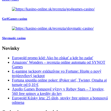
Go4Games casino
Slovmatic casino
Novinky
Eurogold promo kód: Ako ho získať a kde ho zadať
Amazons‘ Wonders – recenzia online automatu od SYNOT
Games
E-gaming jackpoty exkluzívne vo Fortune: Hrajte o nový
trojúrovňový jackpot
Fortuna spustila online poker: iPoker sieť, Twister, Omaha aj
turnaje od 0,10 €
Apollo Games Bonusové výzvy v Rebuy Stars – 7 levelov,
560 free spinov a kredity do hry
Eurogold Kúsky leta: 25 úloh, stovky free spinov a bonusová
odmena