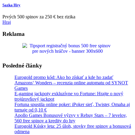
Sazka Hry
Prvých 500 spinov za 250 € bez rizika
Hraj
Reklama
Posledné články
Eurogold promo kód: Ako ho získať a kde ho zadať
Amazons‘ Wonders – recenzia online automatu od SYNOT
Games
E-gaming jackpoty exkluzívne vo Fortune: Hrajte o nový
trojúrovňový jackpot
Fortuna spustila online poker: iPoker sieť, Twister, Omaha aj
turnaje od 0,10 €
Apollo Games Bonusové výzvy v Rebuy Stars – 7 levelov,
560 free spinov a kredity do hry
Eurogold Kúsky leta: 25 úloh, stovky free spinov a bonusová
odmena