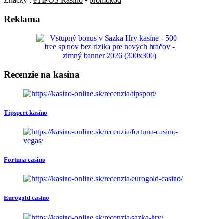
Značky :
eTIPOS Kasíno
•
promokód
Reklama
Recenzie na kasína
Tipsport kasíno
Fortuna casino
Eurogold casino