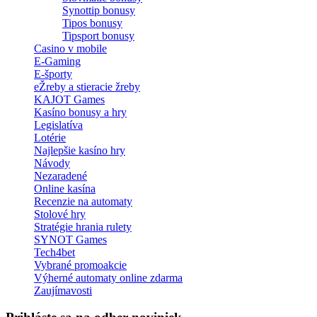
Synottip bonusy
(145)
Tipos bonusy
(218)
Tipsport bonusy
(179)
Casino v mobile
(12)
E-Gaming
(12)
E-športy
(5)
eŽreby a stieracie žreby
(27)
KAJOT Games
(14)
Kasíno bonusy a hry
(39)
Legislatíva
(18)
Lotérie
(13)
Najlepšie kasíno hry
(9)
Návody
(39)
Nezaradené
(3)
Online kasína
(54)
Recenzie na automaty
(136)
Stolové hry
(38)
Stratégie hrania rulety
(7)
SYNOT Games
(24)
Tech4bet
(13)
Vybrané promoakcie
(3)
Výherné automaty online zdarma
(116)
Zaujímavosti
(27)