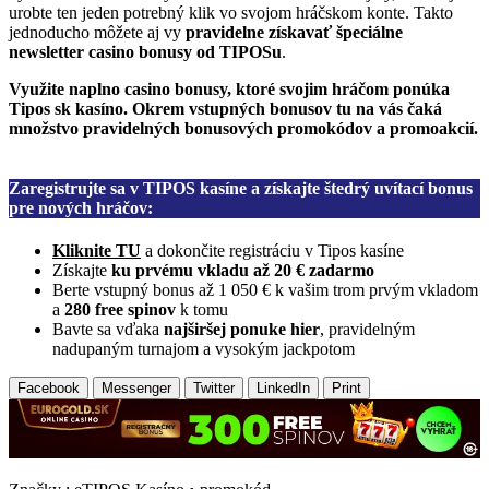
urobte ten jeden potrebný klik vo svojom hráčskom konte. Takto
jednoducho môžete aj vy
pravidelne získavať špeciálne
newsletter casino bonusy od TIPOSu
.
Využite naplno casino bonusy, ktoré svojim hráčom ponúka
Tipos sk kasíno. Okrem vstupných bonusov tu na vás čaká
množstvo pravidelných bonusových promokódov a promoakcií.
Zaregistrujte sa v TIPOS kasíne a získajte štedrý uvítací bonus
pre nových hráčov:
Kliknite TU
a dokončite registráciu v Tipos kasíne
Získajte
ku prvému vkladu až 20 € zadarmo
Berte vstupný bonus až 1 050 € k vašim trom prvým vkladom
a
280 free spinov
k tomu
Bavte sa vďaka
najširšej ponuke hier
, pravidelným
nadupaným turnajom a vysokým jackpotom
Facebook
Messenger
Twitter
LinkedIn
Print