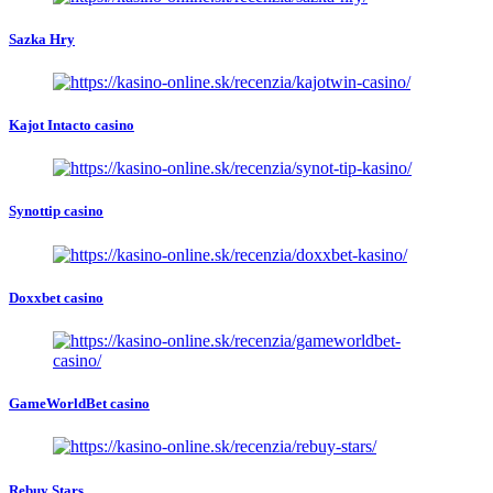
Sazka Hry
Kajot Intacto casino
Synottip casino
Doxxbet casino
GameWorldBet casino
Rebuy Stars