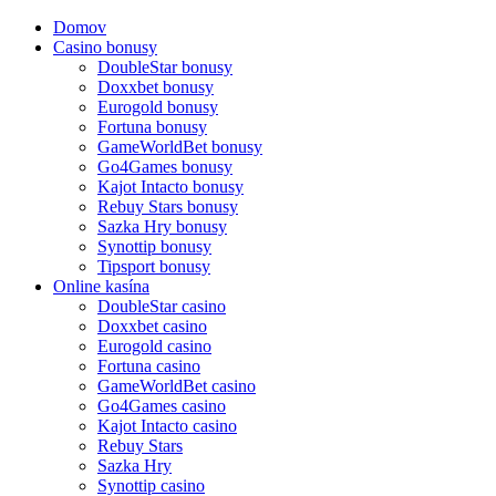
Domov
Casino bonusy
DoubleStar bonusy
Doxxbet bonusy
Eurogold bonusy
Fortuna bonusy
GameWorldBet bonusy
Go4Games bonusy
Kajot Intacto bonusy
Rebuy Stars bonusy
Sazka Hry bonusy
Synottip bonusy
Tipsport bonusy
Online kasína
DoubleStar casino
Doxxbet casino
Eurogold casino
Fortuna casino
GameWorldBet casino
Go4Games casino
Kajot Intacto casino
Rebuy Stars
Sazka Hry
Synottip casino