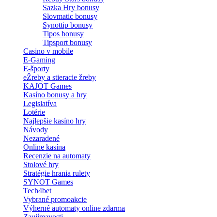
Sazka Hry bonusy
(10)
Slovmatic bonusy
(9)
Synottip bonusy
(145)
Tipos bonusy
(218)
Tipsport bonusy
(179)
Casino v mobile
(12)
E-Gaming
(12)
E-športy
(5)
eŽreby a stieracie žreby
(27)
KAJOT Games
(14)
Kasíno bonusy a hry
(39)
Legislatíva
(18)
Lotérie
(13)
Najlepšie kasíno hry
(9)
Návody
(39)
Nezaradené
(3)
Online kasína
(54)
Recenzie na automaty
(136)
Stolové hry
(38)
Stratégie hrania rulety
(7)
SYNOT Games
(24)
Tech4bet
(13)
Vybrané promoakcie
(3)
Výherné automaty online zdarma
(116)
Zaujímavosti
(27)