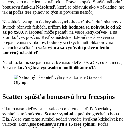
valcov, tam nie je len tak náhodou. Práve naopak. Spúšťa náhodnú
bonusovú funkciu
Násobiteľ
, ktorá sa objavuje ako v základnej hre,
tak aj počas free spinov (o tých si povieme neskôr).
Násobitele vstupujú do hry ako symboly okrúhlych drahokamov v
štyroch rôznych farbách, pričom
ich hodnota sa pohybuje od x2
až po x500
. Násobiteľ môže padnúť na valce kedykoľvek, a na
ktorúkoľvek pozíciu. Keď sa následne dokončí celá sekvencia
prepadávania symbolov, hodnoty všetkých multiplikátorov na
valcoch sa sčítajú a
vaša výhra sa vynásobí práve o tento
konečný násobiteľ
.
Na obrázku nižšie padli na valce násobiteľe 10x a 5x, čo znamená,
že sa
celková výhra vynásobí o multiplikátor x15
.
Scatter spúšťa bonusovú hru freespins
Okrem násobiteľov sa na valcoch objavuje aj ďalší špeciálny
symbol, a to konkrétne
Scatter symbol
v podobe gréckeho boha
Dia. Ak sa vám tento symbol podarí vytočiť štyrikrát kdekoľvek na
valcoch, aktivujete
bonusovú hru s 15 free spinmi
. Počas