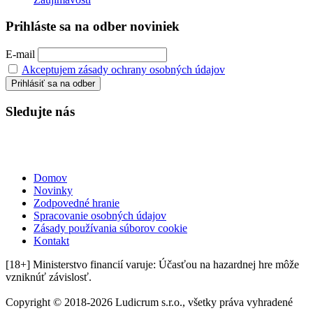
Prihláste sa na odber noviniek
E-mail
Akceptujem zásady ochrany osobných údajov
Sledujte nás
Domov
Novinky
Zodpovedné hranie
Spracovanie osobných údajov
Zásady používania súborov cookie
Kontakt
[18+] Ministerstvo financií varuje: Účasťou na hazardnej hre môže
vzniknúť závislosť.
Copyright © 2018-2026 Ludicrum s.r.o., všetky práva vyhradené