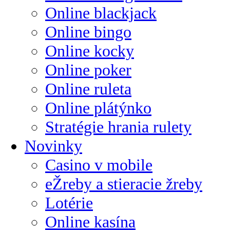
Online blackjack
Online bingo
Online kocky
Online poker
Online ruleta
Online plátýnko
Stratégie hrania rulety
Novinky
Casino v mobile
eŽreby a stieracie žreby
Lotérie
Online kasína