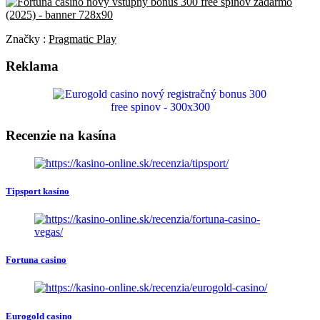
Značky :
Pragmatic Play
Reklama
Recenzie na kasína
Tipsport kasíno
Fortuna casino
Eurogold casino