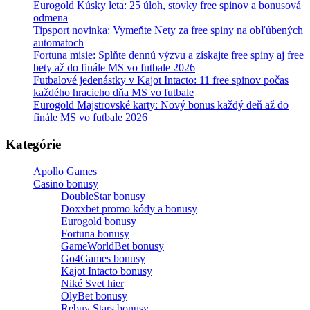
Eurogold Kúsky leta: 25 úloh, stovky free spinov a bonusová
odmena
Tipsport novinka: Vymeňte Nety za free spiny na obľúbených
automatoch
Fortuna misie: Splňte dennú výzvu a získajte free spiny aj free
bety až do finále MS vo futbale 2026
Futbalové jedenástky v Kajot Intacto: 11 free spinov počas
každého hracieho dňa MS vo futbale
Eurogold Majstrovské karty: Nový bonus každý deň až do
finále MS vo futbale 2026
Kategórie
Apollo Games
(17)
Casino bonusy
(1 037)
DoubleStar bonusy
(62)
Doxxbet promo kódy a bonusy
(100)
Eurogold bonusy
(53)
Fortuna bonusy
(115)
GameWorldBet bonusy
(3)
Go4Games bonusy
(7)
Kajot Intacto bonusy
(21)
Niké Svet hier
(104)
OlyBet bonusy
(4)
Rebuy Stars bonusy
(1)