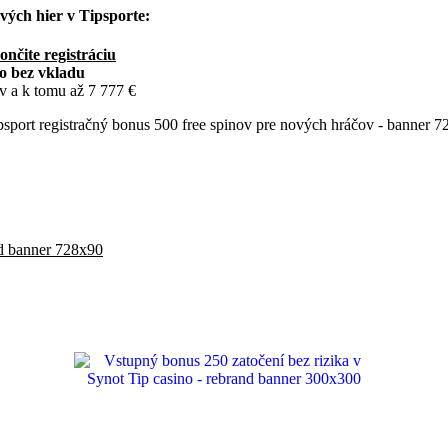
vých hier v Tipsporte:
čite registráciu
o bez vkladu
ov a k tomu až 7 777 €