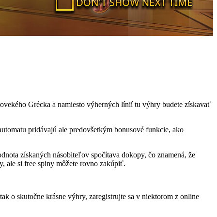
rovekého Grécka a namiesto výherných línií tu výhry budete získavať
 automatu pridávajú ale predovšetkým bonusové funkcie, ako
hodnota získaných násobiteľov spočítava dokopy, čo znamená, že
 ale si free spiny môžete rovno zakúpiť.
tak o skutočne krásne výhry, zaregistrujte sa v niektorom z online