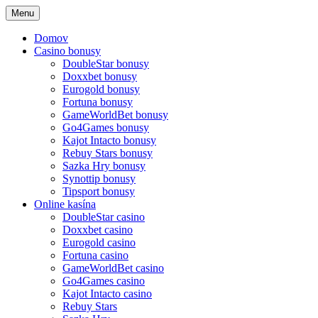
Menu
Domov
Casino bonusy
DoubleStar bonusy
Doxxbet bonusy
Eurogold bonusy
Fortuna bonusy
GameWorldBet bonusy
Go4Games bonusy
Kajot Intacto bonusy
Rebuy Stars bonusy
Sazka Hry bonusy
Synottip bonusy
Tipsport bonusy
Online kasína
DoubleStar casino
Doxxbet casino
Eurogold casino
Fortuna casino
GameWorldBet casino
Go4Games casino
Kajot Intacto casino
Rebuy Stars