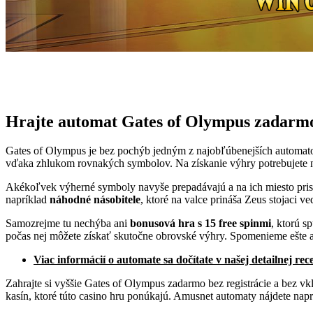
Hrajte automat Gates of Olympus zadarm
Gates of Olympus je bez pochýb jedným z najobľúbenejších automa
vďaka zhlukom rovnakých symbolov. Na získanie výhry potrebujete 
Akékoľvek výherné symboly navyše prepadávajú a na ich miesto prist
napríklad
náhodné násobitele
, ktoré na valce prináša Zeus stojaci ve
Samozrejme tu nechýba ani
bonusová hra s 15 free spinmi
, ktorú s
počas nej môžete získať skutočne obrovské výhry. Spomenieme ešte aj
Viac informácií o automate sa dočítate v našej detailnej rec
Zahrajte si vyššie Gates of Olympus zadarmo bez registrácie a bez vkl
kasín, ktoré túto casino hru ponúkajú. Amusnet automaty nájdete nap