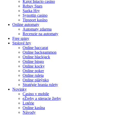
Kajot Intacto casino
Rebuy Stars
Sazka Hry
Synottip casino
Tipsport kasíno
Online automaty
Automaty zdarma
Recenzie na automaty
Free spiny
Stolové hry
Online baccarat
Online backgammon
Online blackjack
Online bingo
Online kocky
Online poker
Online ruleta
Online plátýnko
Stratégie hrania rulety
Novinky
Casino v mobile
eŽreby a stieracie žreby
Lotérie
Online kasína
Návody