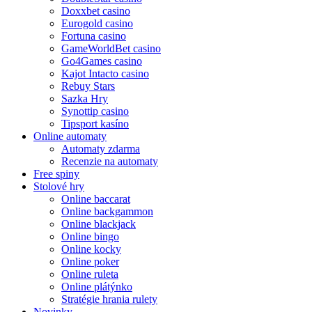
Doxxbet casino
Eurogold casino
Fortuna casino
GameWorldBet casino
Go4Games casino
Kajot Intacto casino
Rebuy Stars
Sazka Hry
Synottip casino
Tipsport kasíno
Online automaty
Automaty zdarma
Recenzie na automaty
Free spiny
Stolové hry
Online baccarat
Online backgammon
Online blackjack
Online bingo
Online kocky
Online poker
Online ruleta
Online plátýnko
Stratégie hrania rulety
Novinky