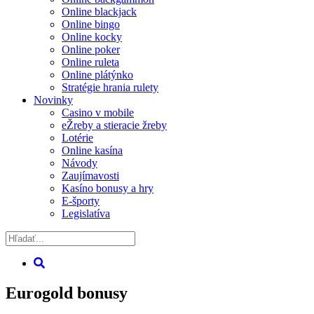
Online blackjack
Online bingo
Online kocky
Online poker
Online ruleta
Online plátýnko
Stratégie hrania rulety
Novinky
Casino v mobile
eŽreby a stieracie žreby
Lotérie
Online kasína
Návody
Zaujímavosti
Kasíno bonusy a hry
E-športy
Legislatíva
Eurogold bonusy