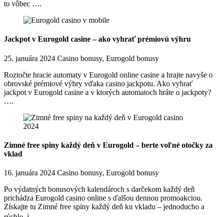
to vôbec
….
Jackpot v Eurogold casine – ako vyhrať prémiovú výhru
25. januára 2024
Casino bonusy
,
Eurogold bonusy
Roztočte hracie automaty v Eurogold online casine a hrajte navyše o
obrovské prémiové výhry vďaka casino jackpotu. Ako vyhrať
jackpot v Eurogold casine a v ktorých automatoch hráte o jackpoty?
….
Zimné free spiny každý deň v Eurogold – berte voľné otočky za
vklad
16. januára 2024
Casino bonusy
,
Eurogold bonusy
Po výdatných bonusových kalendároch s darčekom každý deň
prichádza Eurogold casino online s ďalšou dennou promoakciou.
Získajte tu Zimné free spiny každý deň ku vkladu – jednoducho a
rýchlo. ℹ️
….