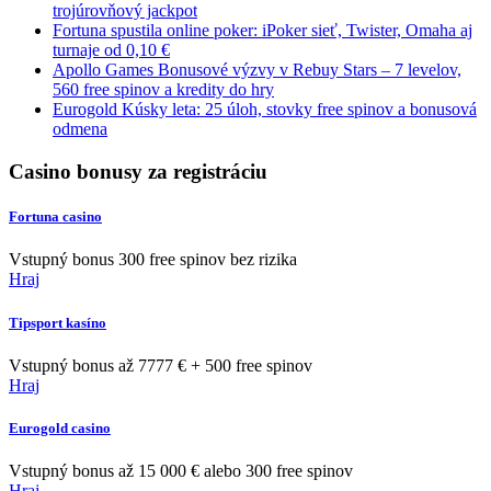
trojúrovňový jackpot
Fortuna spustila online poker: iPoker sieť, Twister, Omaha aj
turnaje od 0,10 €
Apollo Games Bonusové výzvy v Rebuy Stars – 7 levelov,
560 free spinov a kredity do hry
Eurogold Kúsky leta: 25 úloh, stovky free spinov a bonusová
odmena
Casino bonusy za registráciu
Fortuna casino
Vstupný bonus 300 free spinov bez rizika
Hraj
Tipsport kasíno
Vstupný bonus až 7777 € + 500 free spinov
Hraj
Eurogold casino
Vstupný bonus až 15 000 € alebo 300 free spinov
Hraj