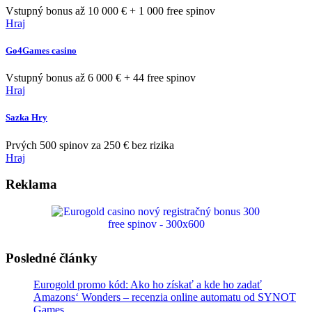
Vstupný bonus až 10 000 € + 1 000 free spinov
Hraj
Go4Games casino
Vstupný bonus až 6 000 € + 44 free spinov
Hraj
Sazka Hry
Prvých 500 spinov za 250 € bez rizika
Hraj
Reklama
Posledné články
Eurogold promo kód: Ako ho získať a kde ho zadať
Amazons‘ Wonders – recenzia online automatu od SYNOT
Games