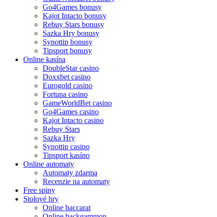
Go4Games bonusy
Kajot Intacto bonusy
Rebuy Stars bonusy
Sazka Hry bonusy
Synottip bonusy
Tipsport bonusy
Online kasína
DoubleStar casino
Doxxbet casino
Eurogold casino
Fortuna casino
GameWorldBet casino
Go4Games casino
Kajot Intacto casino
Rebuy Stars
Sazka Hry
Synottip casino
Tipsport kasíno
Online automaty
Automaty zdarma
Recenzie na automaty
Free spiny
Stolové hry
Online baccarat
Online backgammon