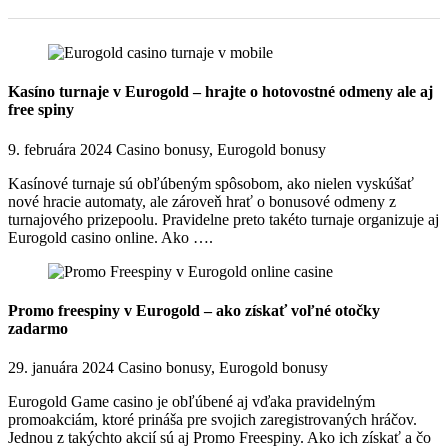
Kasíno turnaje v Eurogold – hrajte o hotovostné odmeny ale aj
free spiny
9. februára 2024
Casino bonusy
,
Eurogold bonusy
Kasínové turnaje sú obľúbeným spôsobom, ako nielen vyskúšať
nové hracie automaty, ale zároveň hrať o bonusové odmeny z
turnajového prizepoolu. Pravidelne preto takéto turnaje organizuje aj
Eurogold casino online. Ako
….
Promo freespiny v Eurogold – ako získať voľné otočky
zadarmo
29. januára 2024
Casino bonusy
,
Eurogold bonusy
Eurogold Game casino je obľúbené aj vďaka pravidelným
promoakciám, ktoré prináša pre svojich zaregistrovaných hráčov.
Jednou z takýchto akcií sú aj Promo Freespiny. Ako ich získať a čo