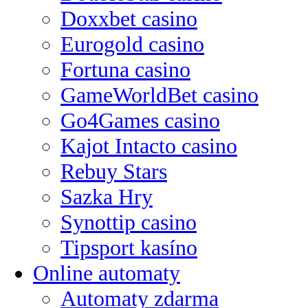
Doxxbet casino
Eurogold casino
Fortuna casino
GameWorldBet casino
Go4Games casino
Kajot Intacto casino
Rebuy Stars
Sazka Hry
Synottip casino
Tipsport kasíno
Online automaty
Automaty zdarma