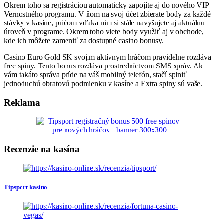
Okrem toho sa registráciou automaticky zapojíte aj do nového VIP
Vernostného programu. V ňom na svoj účet zbierate body za každé
stávky v kasíne, pričom vďaka nim si stále navyšujete aj aktuálnu
úroveň v programe. Okrem toho viete body využiť aj v obchode,
kde ich môžete zameniť za dostupné casino bonusy.
Casino Euro Gold SK svojim aktívnym hráčom pravidelne rozdáva
free spiny. Tento bonus rozdáva prostredníctvom SMS správ. Ak
vám takáto správa príde na váš mobilný telefón, stačí splniť
jednoduchú obratovú podmienku v kasíne a
Extra spiny
sú vaše.
Reklama
Recenzie na kasína
Tipsport kasíno