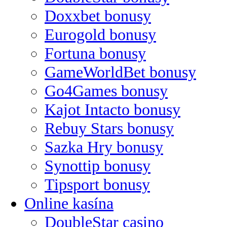
Doxxbet bonusy
Eurogold bonusy
Fortuna bonusy
GameWorldBet bonusy
Go4Games bonusy
Kajot Intacto bonusy
Rebuy Stars bonusy
Sazka Hry bonusy
Synottip bonusy
Tipsport bonusy
Online kasína
DoubleStar casino