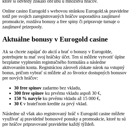
ktoré si odvtedy získalo obľubu u množstva hráčov.
Online casino Eurogold s webovou stránkou Eurogold.sk pravidelne
totiž pre svojich zaregistrovaných hráčov usporadúva zaujímavé
promoakcie, rozdáva bonusy a free spiny či pripravuje turnaje o
zaujímavé prizepooly.
Aktuálne bonusy v Eurogold casine
Ak sa chcete zapájať do akcií a hrať o bonusy v Eurogolde,
potrebujete tu mať svoj hráčsky účet. Ten si môžete vytvoriť úplne
bezplatne vyplnením registračného formulára a následne
aktivovaním konta. Registráciou zároveň získate nárok na vstupný
bonus, pričom vybrať si môžete až zo štvorice dostupných bonusov
pre nových hráčov:
30 free spinov
zadarmo bez vkladu,
300 free spinov
ku prvému vkladu aspoň 30 €,
150 % navyše
ku prvému vkladu až 15 000 €,
30 €
v hrateľnom kredite za prvý vklad.
Následne už však ako registrovaný hráč v Eurogold casine môžete
využívať aj pravidelné bonusové ponuky a promoakcie, ktoré tu sú
pre hráčov pripravované pravidelne každý týždeň.