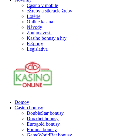
Casino v mobile
eŽreby a stieracie žreby
Lotérie
Online kasína
Návody
Zaujímavosti
Kasíno bonusy a hry
E-športy
Legislatíva
Domov
Casino bonusy
DoubleStar bonusy
Doxxbet bonusy
Eurogold bonusy
Fortuna bonusy
GameWorldBet bonusy