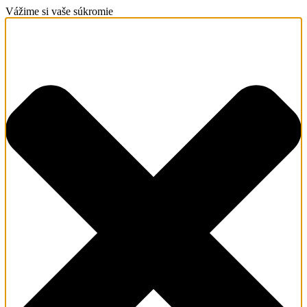
Vážime si vaše súkromie