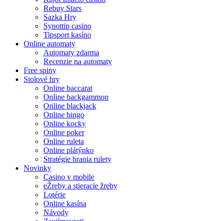
Rebuy Stars
Sazka Hry
Synottip casino
Tipsport kasíno
Online automaty
Automaty zdarma
Recenzie na automaty
Free spiny
Stolové hry
Online baccarat
Online backgammon
Online blackjack
Online bingo
Online kocky
Online poker
Online ruleta
Online plátýnko
Stratégie hrania rulety
Novinky
Casino v mobile
eŽreby a stieracie žreby
Lotérie
Online kasína
Návody