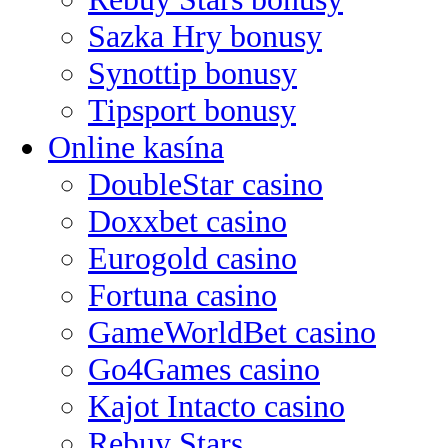
Sazka Hry bonusy
Synottip bonusy
Tipsport bonusy
Online kasína
DoubleStar casino
Doxxbet casino
Eurogold casino
Fortuna casino
GameWorldBet casino
Go4Games casino
Kajot Intacto casino
Rebuy Stars