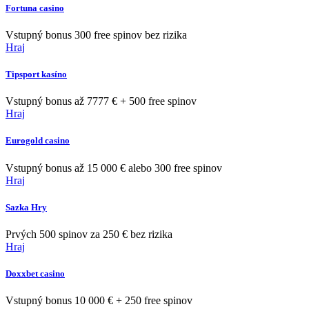
Fortuna casino
Vstupný bonus 300 free spinov bez rizika
Hraj
Tipsport kasíno
Vstupný bonus až 7777 € + 500 free spinov
Hraj
Eurogold casino
Vstupný bonus až 15 000 € alebo 300 free spinov
Hraj
Sazka Hry
Prvých 500 spinov za 250 € bez rizika
Hraj
Doxxbet casino
Vstupný bonus 10 000 € + 250 free spinov