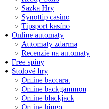
Sazka Hry
Synottip casino
Tipsport kasíno
Online automaty
Automaty zdarma
Recenzie na automaty
Free spiny
Stolové hry
Online baccarat
Online backgammon
Online blackjack
Online bingo