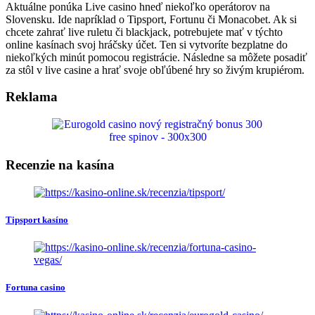
Aktuálne ponúka Live casino hneď niekoľko operátorov na
Slovensku. Ide napríklad o Tipsport, Fortunu či Monacobet. Ak si
chcete zahrať live ruletu či blackjack, potrebujete mať v týchto
online kasínach svoj hráčsky účet. Ten si vytvoríte bezplatne do
niekoľkých minút pomocou registrácie. Následne sa môžete posadiť
za stôl v live casine a hrať svoje obľúbené hry so živým krupiérom.
Reklama
Recenzie na kasína
Tipsport kasíno
Fortuna casino