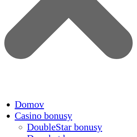
Domov
Casino bonusy
DoubleStar bonusy