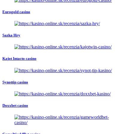
Eurogold casino
Sazka Hry
Kajot Intacto casino
Synottip casino
Doxxbet casino