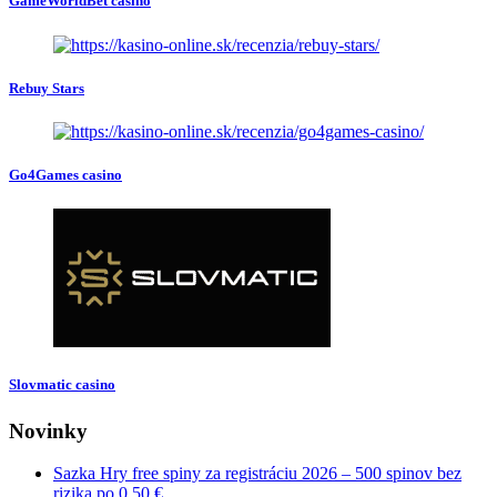
GameWorldBet casino
Rebuy Stars
Go4Games casino
Slovmatic casino
Novinky
Sazka Hry free spiny za registráciu 2026 – 500 spinov bez
rizika po 0,50 €