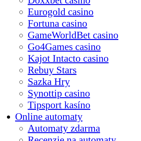
Doxxbet casino
Eurogold casino
Fortuna casino
GameWorldBet casino
Go4Games casino
Kajot Intacto casino
Rebuy Stars
Sazka Hry
Synottip casino
Tipsport kasíno
Online automaty
Automaty zdarma
Recenzie na automaty