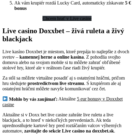
Ak vám krupiér rozdá Lucky Card, automaticky získavate
5 €
bonus
Chcem hrať v Live casine
Live casino Doxxbet – živá ruleta a živý
blackjack
Live kasíno Doxxbet je miestom, ktoré prepája to najlepšie z dvoch
svetov –
kamennej herne a online kasína
. Z pohodlia svojho
domova alebo na svojom mobile si tu môžete zahrať obľúbené
stolové hry, ktoré ale v reálnom čase riadi živý krupiér.
Za stôl sa môžete virtuálne posadiť aj s ostatnými hráčmi, pričom
hru sledujete
prostredíctvom live streamu
. S krupiérom ale aj
ostatnými hráčmi môžete navyše komunikovať cez čet.
Mohlo by vás zaujímať:
Aktuálne
5 eur bonusy v Doxxbet
casine
Aktuálne si v Doxx bet live casine zahráte live ruletu a live
blackjack, a to hneď v niekoľkých prevedeniach. Ak teda
uprednostňujete kartové hry pred roztáčaním valcov výherných
automatov,
zavítajte do sekcie Live casino na doxxbet.sk
.