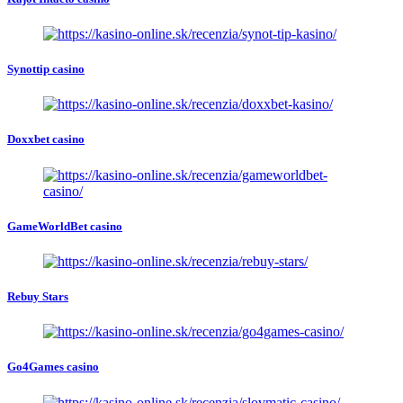
Synottip casino
Doxxbet casino
GameWorldBet casino
Rebuy Stars
Go4Games casino