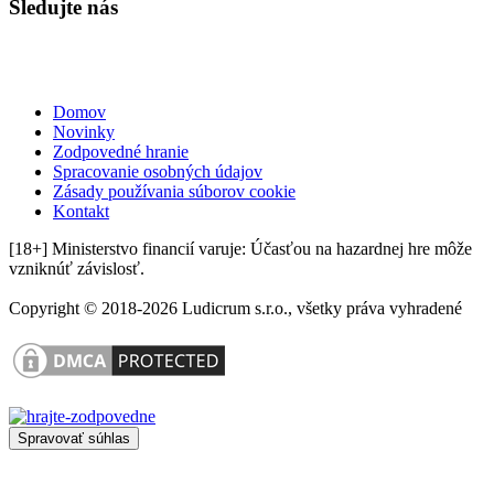
Sledujte nás
Domov
Novinky
Zodpovedné hranie
Spracovanie osobných údajov
Zásady používania súborov cookie
Kontakt
[18+] Ministerstvo financií varuje: Účasťou na hazardnej hre môže
vzniknúť závislosť.
Copyright © 2018-2026 Ludicrum s.r.o., všetky práva vyhradené
Spravovať súhlas