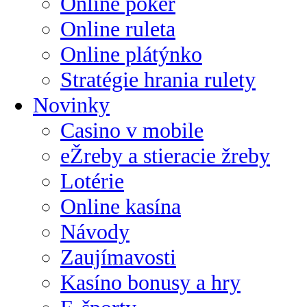
Online poker
Online ruleta
Online plátýnko
Stratégie hrania rulety
Novinky
Casino v mobile
eŽreby a stieracie žreby
Lotérie
Online kasína
Návody
Zaujímavosti
Kasíno bonusy a hry