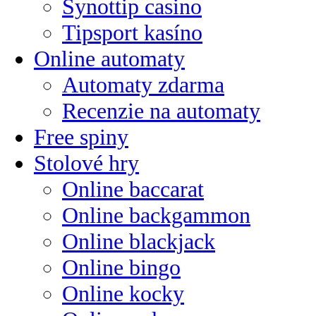
Synottip casino
Tipsport kasíno
Online automaty
Automaty zdarma
Recenzie na automaty
Free spiny
Stolové hry
Online baccarat
Online backgammon
Online blackjack
Online bingo
Online kocky