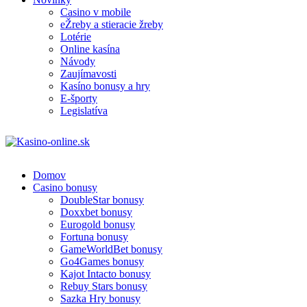
Casino v mobile
eŽreby a stieracie žreby
Lotérie
Online kasína
Návody
Zaujímavosti
Kasíno bonusy a hry
E-športy
Legislatíva
Domov
Casino bonusy
DoubleStar bonusy
Doxxbet bonusy
Eurogold bonusy
Fortuna bonusy
GameWorldBet bonusy
Go4Games bonusy
Kajot Intacto bonusy
Rebuy Stars bonusy
Sazka Hry bonusy