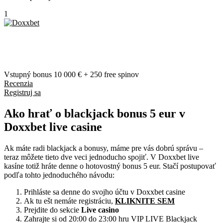
1
Registračný bonus bez vkladu 50+25 free spinov
Hry mesiaca a bonus 50 € navyše
Vernostné a VIP bonusy pre všetkých hráčov
Vstupný bonus 10 000 € + 250 free spinov
Recenzia
Registruj sa
Ako hrať o blackjack bonus 5 eur v
Doxxbet live casine
Ak máte radi blackjack a bonusy, máme pre vás dobrú správu –
teraz môžete tieto dve veci jednoducho spojiť. V Doxxbet live
kasíne totiž hráte denne o hotovostný bonus 5 eur. Stačí postupovať
podľa tohto jednoduchého návodu:
Prihláste sa denne do svojho účtu v Doxxbet casine
Ak tu ešt nemáte registráciu,
KLIKNITE SEM
Prejdite do sekcie
Live casino
Zahrajte si od 20:00 do 23:00 hru VIP LIVE Blackjack