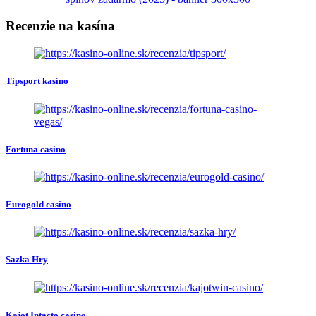
Recenzie na kasína
Tipsport kasíno
Fortuna casino
Eurogold casino
Sazka Hry
Kajot Intacto casino