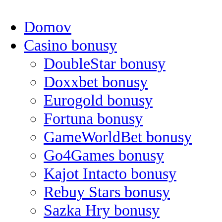
Domov
Casino bonusy
DoubleStar bonusy
Doxxbet bonusy
Eurogold bonusy
Fortuna bonusy
GameWorldBet bonusy
Go4Games bonusy
Kajot Intacto bonusy
Rebuy Stars bonusy
Sazka Hry bonusy