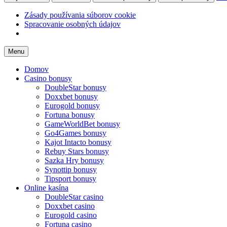
Zásady používania súborov cookie
Spracovanie osobných údajov
Menu
Domov
Casino bonusy
DoubleStar bonusy
Doxxbet bonusy
Eurogold bonusy
Fortuna bonusy
GameWorldBet bonusy
Go4Games bonusy
Kajot Intacto bonusy
Rebuy Stars bonusy
Sazka Hry bonusy
Synottip bonusy
Tipsport bonusy
Online kasína
DoubleStar casino
Doxxbet casino
Eurogold casino
Fortuna casino