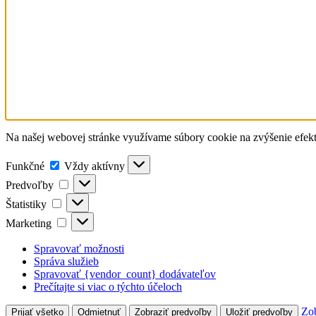
Na našej webovej stránke využívame súbory cookie na zvýšenie efekti
Funkčné
Funkčné
Vždy aktívny
Predvoľby
Predvoľby
Štatistiky
Štatistiky
Marketing
Marketing
Spravovať možnosti
Správa služieb
Spravovať {vendor_count} dodávateľov
Prečítajte si viac o týchto účeloch
Zo
Prijať všetko
Odmietnuť
Zobraziť predvoľby
Uložiť predvoľby