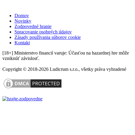
Domov
Novinky
Zodpovedné hranie
Spracovanie osobných údajov
Zásady používania súborov cookie
Kontakt
[18+] Ministerstvo financií varuje: Účasťou na hazardnej hre môže
vzniknúť závislosť.
Copyright © 2018-2026 Ludicrum s.r.o., všetky práva vyhradené