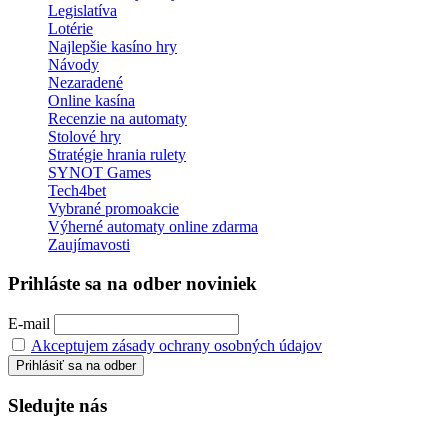
Legislatíva
(18)
Lotérie
(13)
Najlepšie kasíno hry
(9)
Návody
(39)
Nezaradené
(3)
Online kasína
(54)
Recenzie na automaty
(136)
Stolové hry
(38)
Stratégie hrania rulety
(7)
SYNOT Games
(24)
Tech4bet
(13)
Vybrané promoakcie
(3)
Výherné automaty online zdarma
(116)
Zaujímavosti
(27)
Prihláste sa na odber noviniek
E-mail
Akceptujem zásady ochrany osobných údajov
Sledujte nás