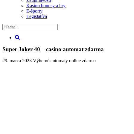
Zaujímavosti
Kasíno bonusy a hry
E-športy
Legislatíva
Super Joker 40 – casino automat zdarma
29. marca 2023
Výherné automaty online zdarma