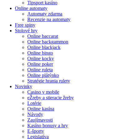
Tipsport kasíno
Online automaty
Automaty zdarma
Recenzie na automaty
Free spiny
Stolové hry
Online baccarat
Online backgammon
Online blackjack
Online bingo
Online kocky
Online poker
Online ruleta
Online plátýnko
Stratégie hrania rulety
Novinky
Casino v mobile
eŽreby a stieracie žreby
Lotérie
Online kasína
Návody
Zaujímavosti
Kasíno bonusy a hry
E-športy
Legislatíva