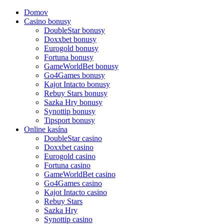
Domov
Casino bonusy
DoubleStar bonusy
Doxxbet bonusy
Eurogold bonusy
Fortuna bonusy
GameWorldBet bonusy
Go4Games bonusy
Kajot Intacto bonusy
Rebuy Stars bonusy
Sazka Hry bonusy
Synottip bonusy
Tipsport bonusy
Online kasína
DoubleStar casino
Doxxbet casino
Eurogold casino
Fortuna casino
GameWorldBet casino
Go4Games casino
Kajot Intacto casino
Rebuy Stars
Sazka Hry
Synottip casino