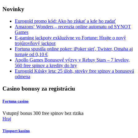
Novinky
Eurogold promo kód: Ako ho získať a kde ho zadať
Amazons‘ Wonders – recenzia online automatu od SYNOT
Games
E-gaming jackpoty exkluzívne vo Fortune: Hrajte o nový
trojúrovňový jackpot
Fortuna spustila online poker: iPoker sieť, Twister, Omaha aj
turnaje od 0,10 €
Apollo Games Bonusové výzvy v Rebuy Stars – 7 levelov,
560 free spinov a kredity do hry
Eurogold Kúsky leta: 25 úloh, stovky free spinov a bonusová
odmena
Casino bonusy za registráciu
Fortuna casino
Vstupný bonus 300 free spinov bez rizika
Hraj
Tipsport kasíno