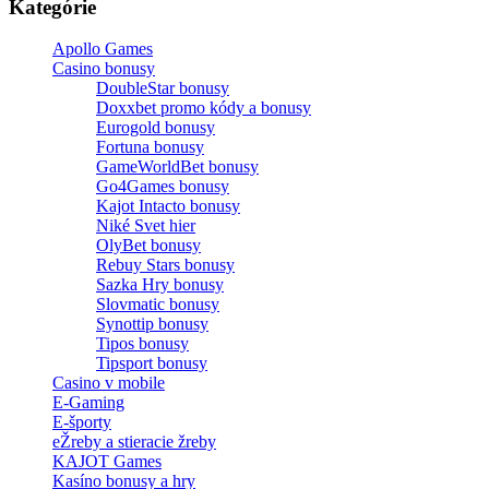
Kategórie
Apollo Games
(17)
Casino bonusy
(1 037)
DoubleStar bonusy
(62)
Doxxbet promo kódy a bonusy
(100)
Eurogold bonusy
(53)
Fortuna bonusy
(115)
GameWorldBet bonusy
(3)
Go4Games bonusy
(7)
Kajot Intacto bonusy
(21)
Niké Svet hier
(104)
OlyBet bonusy
(4)
Rebuy Stars bonusy
(1)
Sazka Hry bonusy
(10)
Slovmatic bonusy
(9)
Synottip bonusy
(145)
Tipos bonusy
(218)
Tipsport bonusy
(179)
Casino v mobile
(12)
E-Gaming
(12)
E-športy
(5)
eŽreby a stieracie žreby
(27)
KAJOT Games
(14)
Kasíno bonusy a hry
(39)