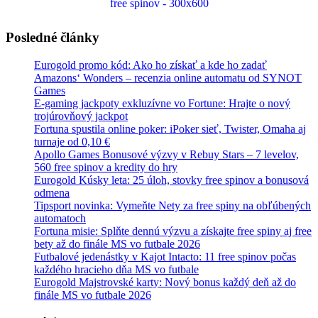
Posledné články
Eurogold promo kód: Ako ho získať a kde ho zadať
Amazons‘ Wonders – recenzia online automatu od SYNOT
Games
E-gaming jackpoty exkluzívne vo Fortune: Hrajte o nový
trojúrovňový jackpot
Fortuna spustila online poker: iPoker sieť, Twister, Omaha aj
turnaje od 0,10 €
Apollo Games Bonusové výzvy v Rebuy Stars – 7 levelov,
560 free spinov a kredity do hry
Eurogold Kúsky leta: 25 úloh, stovky free spinov a bonusová
odmena
Tipsport novinka: Vymeňte Nety za free spiny na obľúbených
automatoch
Fortuna misie: Splňte dennú výzvu a získajte free spiny aj free
bety až do finále MS vo futbale 2026
Futbalové jedenástky v Kajot Intacto: 11 free spinov počas
každého hracieho dňa MS vo futbale
Eurogold Majstrovské karty: Nový bonus každý deň až do
finále MS vo futbale 2026