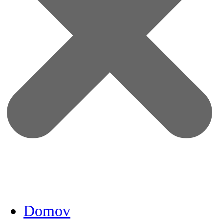
Domov