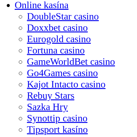
Online kasína
DoubleStar casino
Doxxbet casino
Eurogold casino
Fortuna casino
GameWorldBet casino
Go4Games casino
Kajot Intacto casino
Rebuy Stars
Sazka Hry
Synottip casino
Tipsport kasíno