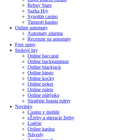
Rebuy Stars
Sazka Hry
Synottip casino
Tipsport kasíno
Online automaty
Automaty zdarma
Recenzie na automaty
Free spiny
Stolové hry
Online baccarat
Online backgammon
Online blackjack
Online bingo
Online kocky
Online poker
Online ruleta
Online plátýnko
Stratégie hrania rulety
Novinky
Casino v mobile
eŽreby a stieracie žreby
Lotérie
Online kasína
Návody