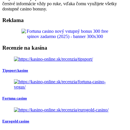
čerstvé informácie vždy po ruke, vďaka čomu využijete všetky
dostupné casino bonusy.
Reklama
Recenzie na kasína
Tipsport kasíno
Fortuna casino
Eurogold casino