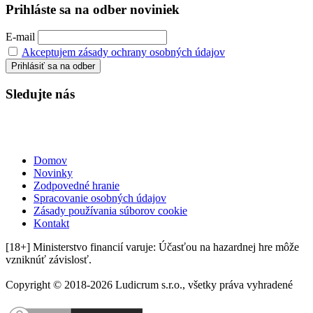
Prihláste sa na odber noviniek
E-mail
Akceptujem zásady ochrany osobných údajov
Sledujte nás
Domov
Novinky
Zodpovedné hranie
Spracovanie osobných údajov
Zásady používania súborov cookie
Kontakt
[18+] Ministerstvo financií varuje: Účasťou na hazardnej hre môže
vzniknúť závislosť.
Copyright © 2018-2026 Ludicrum s.r.o., všetky práva vyhradené