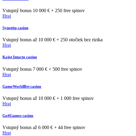
Vstupný bonus 10 000 € + 250 free spinov
Hraj
Synottip casino
Vstupný bonus až 10 000 € + 250 otočiek bez rizika
Hraj
Kajot Intacto casino
Vstupný bonus 7 000 € + 500 free spinov
Hraj
GameWorldBet casino
Vstupný bonus až 10 000 € + 1 000 free spinov
Hraj
Go4Games casino
Vstupný bonus až 6 000 € + 44 free spinov
Hraj