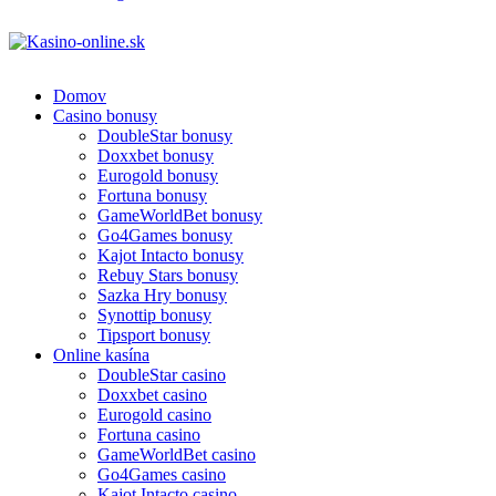
Domov
Casino bonusy
DoubleStar bonusy
Doxxbet bonusy
Eurogold bonusy
Fortuna bonusy
GameWorldBet bonusy
Go4Games bonusy
Kajot Intacto bonusy
Rebuy Stars bonusy
Sazka Hry bonusy
Synottip bonusy
Tipsport bonusy
Online kasína
DoubleStar casino
Doxxbet casino
Eurogold casino
Fortuna casino
GameWorldBet casino
Go4Games casino
Kajot Intacto casino