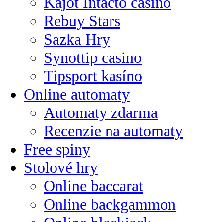
Kajot Intacto casino
Rebuy Stars
Sazka Hry
Synottip casino
Tipsport kasíno
Online automaty
Automaty zdarma
Recenzie na automaty
Free spiny
Stolové hry
Online baccarat
Online backgammon