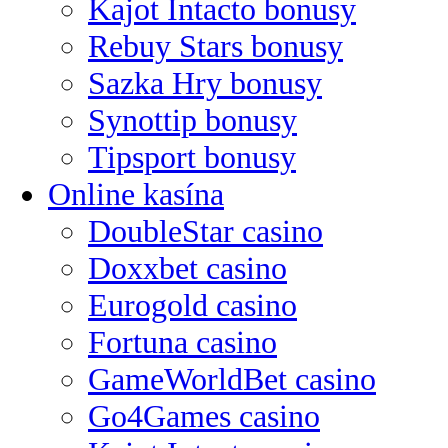
Kajot Intacto bonusy
Rebuy Stars bonusy
Sazka Hry bonusy
Synottip bonusy
Tipsport bonusy
Online kasína
DoubleStar casino
Doxxbet casino
Eurogold casino
Fortuna casino
GameWorldBet casino
Go4Games casino