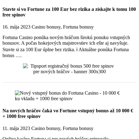
Stavte si vo Fortune za 100 Eur bez rizika a získajte k tomu 100
free spinov
16. mája 2023
Casino bonusy
,
Fortuna bonusy
Fortuna Casino ponúka novým hráčom širokú ponuku vstupných
bonusov. A počas hokejových majstrovstiev ich ešte aj navyšuje.
Stavte si za 100 Eur úplne bez rizika. ℹ Aktuálne ponúka Fortuna
bonus
….
Na nových hráčov čaká vo Fortune vstupný bonus až 10 000 €
+ 1000 free spinov
11. mája 2023
Casino bonusy
,
Fortuna bonusy
Online kasíno Fortuna si pre nových hráčov pripravilo