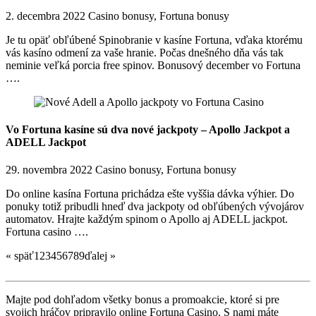
2. decembra 2022
Casino bonusy
,
Fortuna bonusy
Je tu opäť obľúbené Spinobranie v kasíne Fortuna, vďaka ktorému
vás kasíno odmení za vaše hranie. Počas dnešného dňa vás tak
neminie veľká porcia free spinov. Bonusový december vo Fortuna
….
Vo Fortuna kasíne sú dva nové jackpoty – Apollo Jackpot a
ADELL Jackpot
29. novembra 2022
Casino bonusy
,
Fortuna bonusy
Do online kasína Fortuna prichádza ešte vyššia dávka výhier. Do
ponuky totiž pribudli hneď dva jackpoty od obľúbených vývojárov
automatov. Hrajte každým spinom o Apollo aj ADELL jackpot.
Fortuna casino
….
« späť
1
2
3
4
5
6
7
8
9
ďalej »
Majte pod dohľadom všetky bonus a promoakcie, ktoré si pre
svojich hráčov pripravilo online Fortuna Casino. S nami máte