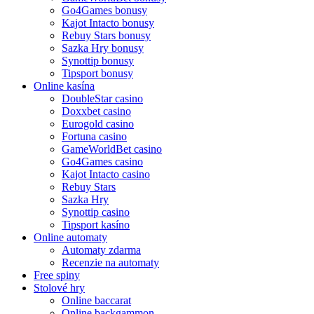
Go4Games bonusy
Kajot Intacto bonusy
Rebuy Stars bonusy
Sazka Hry bonusy
Synottip bonusy
Tipsport bonusy
Online kasína
DoubleStar casino
Doxxbet casino
Eurogold casino
Fortuna casino
GameWorldBet casino
Go4Games casino
Kajot Intacto casino
Rebuy Stars
Sazka Hry
Synottip casino
Tipsport kasíno
Online automaty
Automaty zdarma
Recenzie na automaty
Free spiny
Stolové hry
Online baccarat
Online backgammon