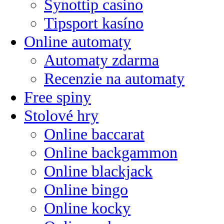
Synottip casino
Tipsport kasíno
Online automaty
Automaty zdarma
Recenzie na automaty
Free spiny
Stolové hry
Online baccarat
Online backgammon
Online blackjack
Online bingo
Online kocky