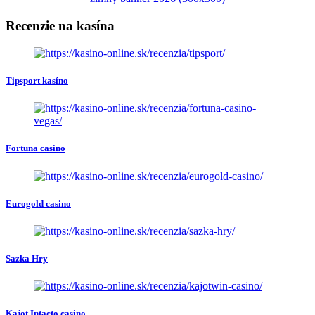
Recenzie na kasína
Tipsport kasíno
Fortuna casino
Eurogold casino
Sazka Hry
Kajot Intacto casino