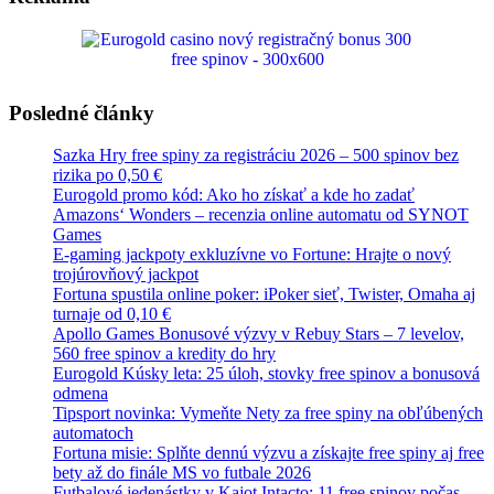
Posledné články
Sazka Hry free spiny za registráciu 2026 – 500 spinov bez
rizika po 0,50 €
Eurogold promo kód: Ako ho získať a kde ho zadať
Amazons‘ Wonders – recenzia online automatu od SYNOT
Games
E-gaming jackpoty exkluzívne vo Fortune: Hrajte o nový
trojúrovňový jackpot
Fortuna spustila online poker: iPoker sieť, Twister, Omaha aj
turnaje od 0,10 €
Apollo Games Bonusové výzvy v Rebuy Stars – 7 levelov,
560 free spinov a kredity do hry
Eurogold Kúsky leta: 25 úloh, stovky free spinov a bonusová
odmena
Tipsport novinka: Vymeňte Nety za free spiny na obľúbených
automatoch
Fortuna misie: Splňte dennú výzvu a získajte free spiny aj free
bety až do finále MS vo futbale 2026
Futbalové jedenástky v Kajot Intacto: 11 free spinov počas