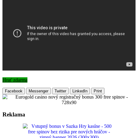
Hrať zdarma
Facebook
Messenger
Twitter
LinkedIn
Print
Reklama