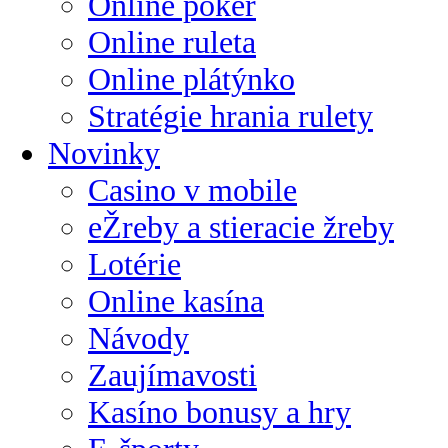
Online poker
Online ruleta
Online plátýnko
Stratégie hrania rulety
Novinky
Casino v mobile
eŽreby a stieracie žreby
Lotérie
Online kasína
Návody
Zaujímavosti
Kasíno bonusy a hry