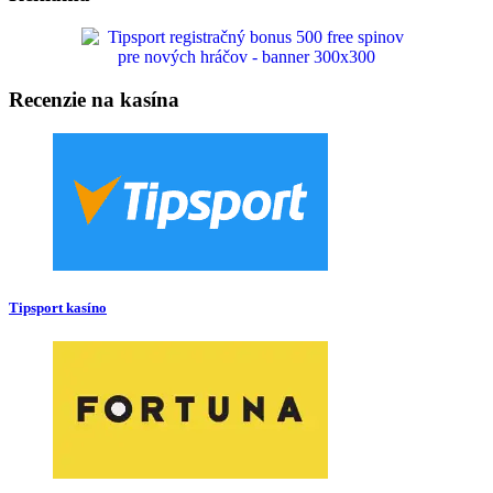
Recenzie na kasína
Tipsport kasíno