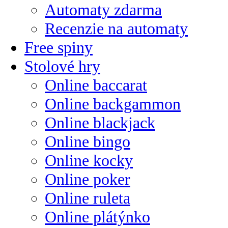
Automaty zdarma
Recenzie na automaty
Free spiny
Stolové hry
Online baccarat
Online backgammon
Online blackjack
Online bingo
Online kocky
Online poker
Online ruleta
Online plátýnko