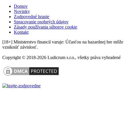
Domov
Novinky
Zodpovedné hranie
Spracovanie osobných údajov
Zásady používania súborov cookie
Kontakt
[18+] Ministerstvo financií varuje: Účasťou na hazardnej hre môže
vzniknúť závislosť.
Copyright © 2018-2026 Ludicrum s.r.o., všetky práva vyhradené