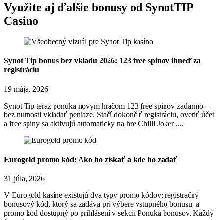
Využite aj ďalšie bonusy od SynotTIP
Casino
Synot Tip bonus bez vkladu 2026: 123 free spinov ihneď za
registráciu
19 mája, 2026
Synot Tip teraz ponúka novým hráčom 123 free spinov zadarmo –
bez nutnosti vkladať peniaze. Stačí dokončiť registráciu, overiť účet
a free spiny sa aktivujú automaticky na hre Chilli Joker
....
Eurogold promo kód: Ako ho získať a kde ho zadať
31 júla, 2026
V Eurogold kasíne existujú dva typy promo kódov: registračný
bonusový kód, ktorý sa zadáva pri výbere vstupného bonusu, a
promo kód dostupný po prihlásení v sekcii Ponuka bonusov. Každý