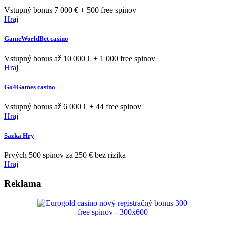
Vstupný bonus 7 000 € + 500 free spinov
Hraj
GameWorldBet casino
Vstupný bonus až 10 000 € + 1 000 free spinov
Hraj
Go4Games casino
Vstupný bonus až 6 000 € + 44 free spinov
Hraj
Sazka Hry
Prvých 500 spinov za 250 € bez rizika
Hraj
Reklama