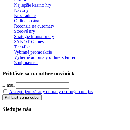
Najlepšie kasíno hry
(9)
Návody
(39)
Nezaradené
(3)
Online kasína
(54)
Recenzie na automaty
(136)
Stolové hry
(38)
Stratégie hrania rulety
(7)
SYNOT Games
(24)
Tech4bet
(13)
Vybrané promoakcie
(3)
Výherné automaty online zdarma
(116)
Zaujímavosti
(27)
Prihláste sa na odber noviniek
E-mail
Akceptujem zásady ochrany osobných údajov
Sledujte nás