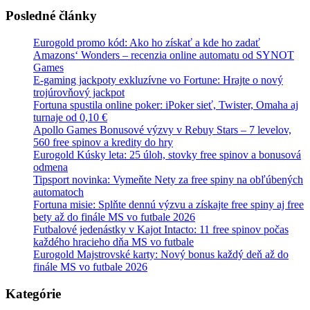
Posledné články
Eurogold promo kód: Ako ho získať a kde ho zadať
Amazons‘ Wonders – recenzia online automatu od SYNOT
Games
E-gaming jackpoty exkluzívne vo Fortune: Hrajte o nový
trojúrovňový jackpot
Fortuna spustila online poker: iPoker sieť, Twister, Omaha aj
turnaje od 0,10 €
Apollo Games Bonusové výzvy v Rebuy Stars – 7 levelov,
560 free spinov a kredity do hry
Eurogold Kúsky leta: 25 úloh, stovky free spinov a bonusová
odmena
Tipsport novinka: Vymeňte Nety za free spiny na obľúbených
automatoch
Fortuna misie: Splňte dennú výzvu a získajte free spiny aj free
bety až do finále MS vo futbale 2026
Futbalové jedenástky v Kajot Intacto: 11 free spinov počas
každého hracieho dňa MS vo futbale
Eurogold Majstrovské karty: Nový bonus každý deň až do
finále MS vo futbale 2026
Kategórie