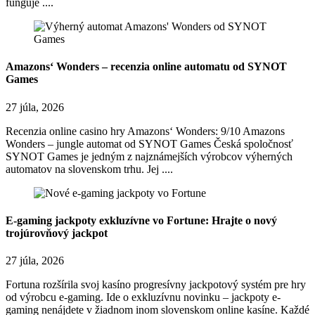
funguje
....
Amazons‘ Wonders – recenzia online automatu od SYNOT
Games
27 júla, 2026
Recenzia online casino hry Amazons‘ Wonders: 9/10 Amazons
Wonders – jungle automat od SYNOT Games Česká spoločnosť
SYNOT Games je jedným z najznámejších výrobcov výherných
automatov na slovenskom trhu. Jej
....
E-gaming jackpoty exkluzívne vo Fortune: Hrajte o nový
trojúrovňový jackpot
27 júla, 2026
Fortuna rozšírila svoj kasíno progresívny jackpotový systém pre hry
od výrobcu e-gaming. Ide o exkluzívnu novinku – jackpoty e-
gaming nenájdete v žiadnom inom slovenskom online kasíne. Každé