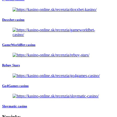
Doxxbet casino
GameWorldBet casino
Rebuy Stars
Go4Games casino
Slovmatic casino
Novinky