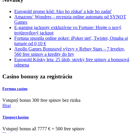
Eurogold promo kód: Ako ho získať a kde ho zadať
Amazons‘ Wonders – recenzia online automatu od SYNOT
Games
E-gaming jackpoty exkluzívne vo Fortune: Hrajte o nový
trojúrovňový jackpot
Fortuna spustila online poker: iPoker sieť, Twister, Omaha aj
turnaje od 0,10 €
Apollo Games Bonusové výzvy v Rebuy Stars – 7 levelov,
560 free spinov a kredity do hry
Eurogold Kúsky leta: 25 úloh, stovky free spinov a bonusová
odmena
Casino bonusy za registráciu
Fortuna casino
Vstupný bonus 300 free spinov bez rizika
Hraj
Tipsport kasíno
Vstupný bonus až 7777 € + 500 free spinov