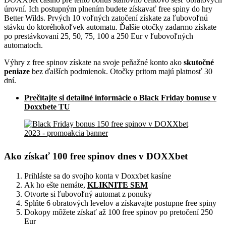
úrovní. Ich postupným plnením budete získavať free spiny do hry
Better Wilds. Prvých 10 voľných zatočení získate za ľubovoľnú
stávku do ktoréhokoľvek automatu. Ďalšie otočky zadarmo získate
po prestávkovaní 25, 50, 75, 100 a 250 Eur v ľubovoľných
automatoch.
Výhry z free spinov získate na svoje peňažné konto ako
skutočné
peniaze
bez ďalších podmienok. Otočky pritom majú platnosť 30
dní.
Prečítajte si detailné informácie o Black Friday bonuse v
Doxxbete TU
Ako získať 100 free spinov dnes v DOXXbet
Prihláste sa do svojho konta v Doxxbet kasíne
Ak ho ešte nemáte,
KLIKNITE SEM
Otvorte si ľubovoľný automat z ponuky
Splňte 6 obratových levelov a získavajte postupne free spiny
Dokopy môžete získať až 100 free spinov po pretočení 250
Eur