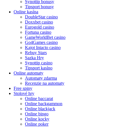
Synottip bonusy
Tipsport bonusy
Online kasína
DoubleStar casino
Doxxbet casino
Eurogold casino
Fortuna casino
GameWorldBet casino
Go4Games casino
Kajot Intacto casino
Rebuy Stars
Sazka Hry
Synottip casino
Tipsport kasíno
Online automaty
Automaty zdarma
Recenzie na automaty
Free spiny
Stolové hry
Online baccarat
Online backgammon
Online blackjack
Online bingo
Online kocky
Online poker