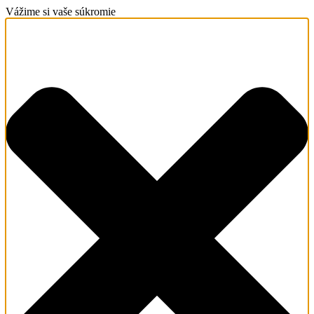
Vážime si vaše súkromie