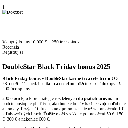
1
Registračný bonus bez vkladu 50+25 free spinov
Hry mesiaca a bonus 50 € navyše
Vernostné a VIP bonusy pre všetkých hráčov
Vstupný bonus 10 000 € + 250 free spinov
Recenzia
Registruj sa
DoubleStar Black Friday bonus 2025
Black Friday bonus v DoubleStar kasíne trvá celé tri dni!
Od
28. do 30. 11. medzi piatkom a nedeľou môžete získať dokopy až
200 free spinov.
200 otočiek, o ktoré hráte, je rozdelených
do piatich úrovní
. Tie
budete postupne plniť tým, ako budete hrať v kasíne svoje obľúbené
automaty. Prvých 10 free spinov pritom získate už za pretočenie 1 €
v ľubovoľných hrách. Ďalšie otočky získate po pretočení 50 €, 150
€, 300 € a nakoniec 600 €.