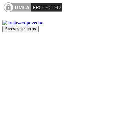
Spravovať súhlas