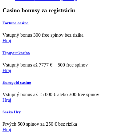
Casino bonusy za registráciu
Fortuna casino
Vstupný bonus 300 free spinov bez rizika
Hraj
Tipsport kasíno
Vstupný bonus až 7777 € + 500 free spinov
Hraj
Eurogold casino
Vstupný bonus až 15 000 € alebo 300 free spinov
Hraj
Sazka Hry
Prvých 500 spinov za 250 € bez rizika
Hraj