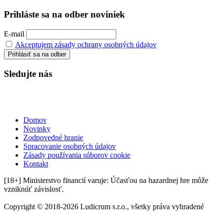
Prihláste sa na odber noviniek
E-mail
Akceptujem zásady ochrany osobných údajov
Sledujte nás
Domov
Novinky
Zodpovedné hranie
Spracovanie osobných údajov
Zásady používania súborov cookie
Kontakt
[18+] Ministerstvo financií varuje: Účasťou na hazardnej hre môže
vzniknúť závislosť.
Copyright © 2018-2026 Ludicrum s.r.o., všetky práva vyhradené