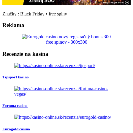
Značky :
Black Friday
•
free spiny
Reklama
Recenzie na kasína
Tipsport kasíno
Fortuna casino
Eurogold casino