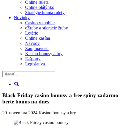
Online ruleta
Online plátýnko
Stratégie hrania rulety
Novinky
Casino v mobile
eŽreby a stieracie žreby
Lotérie
Online kasína
Návody
Zaujímavosti
Kasíno bonusy a hry
E-športy
Legislatíva
Black Friday casino bonusy a free spiny zadarmo –
berte bonus na dnes
29. novembra 2024
Kasíno bonusy a hry