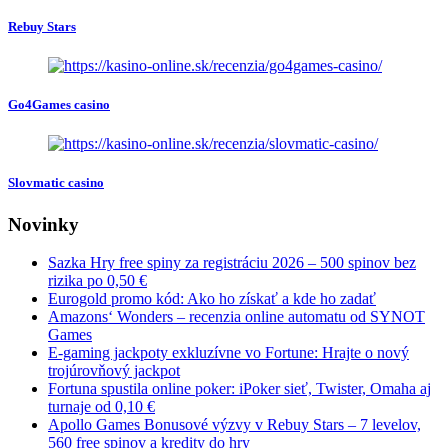
Rebuy Stars
Go4Games casino
Slovmatic casino
Novinky
Sazka Hry free spiny za registráciu 2026 – 500 spinov bez
rizika po 0,50 €
Eurogold promo kód: Ako ho získať a kde ho zadať
Amazons‘ Wonders – recenzia online automatu od SYNOT
Games
E-gaming jackpoty exkluzívne vo Fortune: Hrajte o nový
trojúrovňový jackpot
Fortuna spustila online poker: iPoker sieť, Twister, Omaha aj
turnaje od 0,10 €
Apollo Games Bonusové výzvy v Rebuy Stars – 7 levelov,
560 free spinov a kredity do hry