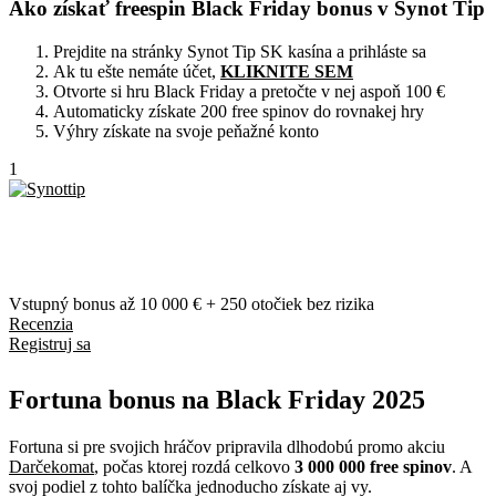
Ako získať freespin Black Friday bonus v Synot Tip
Prejdite na stránky Synot Tip SK kasína a prihláste sa
Ak tu ešte nemáte účet,
KLIKNITE SEM
Otvorte si hru Black Friday a pretočte v nej aspoň 100 €
Automaticky získate 200 free spinov do rovnakej hry
Výhry získate na svoje peňažné konto
1
Zatočte si po registrácii za 25 € bez rizika
Okamžitý výber z účtu do 60 minút
Každým spinom hráte o obrovský jackpot
Vstupný bonus až 10 000 € + 250 otočiek bez rizika
Recenzia
Registruj sa
Fortuna bonus na Black Friday 2025
Fortuna si pre svojich hráčov pripravila dlhodobú promo akciu
Darčekomat
, počas ktorej rozdá celkovo
3 000 000 free spinov
. A
svoj podiel z tohto balíčka jednoducho získate aj vy.