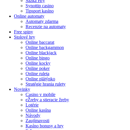
Sazka Hry
Synottip casino
Tipsport kasíno
Online automaty
Automaty zdarma
Recenzie na automaty
Free spiny
Stolové hry
Online baccarat
Online backgammon
Online blackjack
Online bingo
Online kocky
Online poker
Online ruleta
Online plátýnko
Stratégie hrania rulety
Novinky
Casino v mobile
eŽreby a stieracie žreby
Lotérie
Online kasína
Návody
Zaujímavosti
Kasíno bonusy a hry