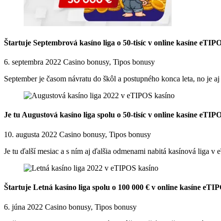
Štartuje Septembrová kasíno liga o 50-tisíc v online kasíne eTIP
6. septembra 2022
Casino bonusy
,
Tipos bonusy
September je časom návratu do škôl a postupného konca leta, no je aj
Je tu Augustová kasíno liga spolu o 50-tisíc v online kasíne eTIP
10. augusta 2022
Casino bonusy
,
Tipos bonusy
Je tu ďalší mesiac a s ním aj ďalšia odmenami nabitá kasínová liga v e
Štartuje Letná kasíno liga spolu o 100 000 € v online kasíne eTI
6. júna 2022
Casino bonusy
,
Tipos bonusy