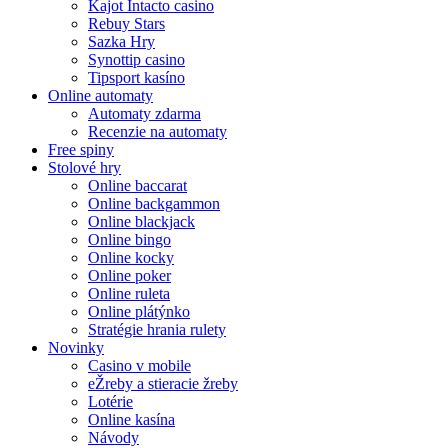
Kajot Intacto casino
Rebuy Stars
Sazka Hry
Synottip casino
Tipsport kasíno
Online automaty
Automaty zdarma
Recenzie na automaty
Free spiny
Stolové hry
Online baccarat
Online backgammon
Online blackjack
Online bingo
Online kocky
Online poker
Online ruleta
Online plátýnko
Stratégie hrania rulety
Novinky
Casino v mobile
eŽreby a stieracie žreby
Lotérie
Online kasína
Návody