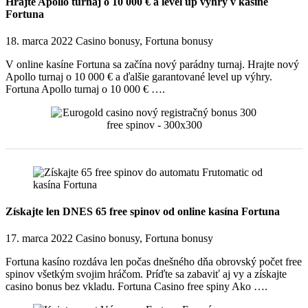
Hrajte Apollo turnaj o 10 000 € a level up výhry v kasíne
Fortuna
18. marca 2022
Casino bonusy
,
Fortuna bonusy
V online kasíne Fortuna sa začína nový parádny turnaj. Hrajte nový
Apollo turnaj o 10 000 € a ďalšie garantované level up výhry.
Fortuna Apollo turnaj o 10 000 €
….
Získajte len DNES 65 free spinov od online kasína Fortuna
17. marca 2022
Casino bonusy
,
Fortuna bonusy
Fortuna kasíno rozdáva len počas dnešného dňa obrovský počet free
spinov všetkým svojim hráčom. Príďte sa zabaviť aj vy a získajte
casino bonus bez vkladu. Fortuna Casino free spiny Ako
….