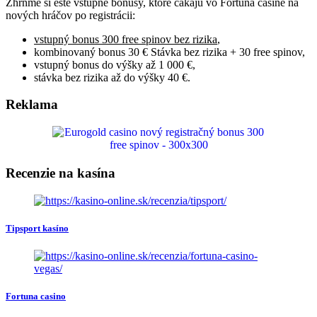
Zhrňme si ešte vstupné bonusy, ktoré čakajú vo Fortuna casine na
nových hráčov po registrácii:
vstupný bonus 300 free spinov bez rizika
,
kombinovaný bonus 30 € Stávka bez rizika + 30 free spinov,
vstupný bonus do výšky až 1 000 €,
stávka bez rizika až do výšky 40 €.
Reklama
Recenzie na kasína
Tipsport kasíno
Fortuna casino