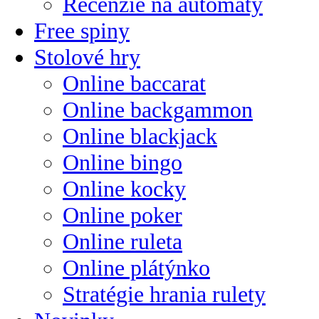
Recenzie na automaty
Free spiny
Stolové hry
Online baccarat
Online backgammon
Online blackjack
Online bingo
Online kocky
Online poker
Online ruleta
Online plátýnko
Stratégie hrania rulety