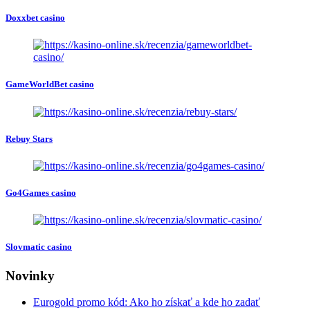
Doxxbet casino
GameWorldBet casino
Rebuy Stars
Go4Games casino
Slovmatic casino
Novinky
Eurogold promo kód: Ako ho získať a kde ho zadať