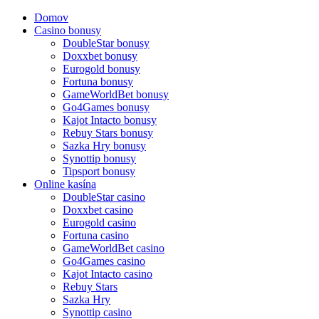
Domov
Casino bonusy
DoubleStar bonusy
Doxxbet bonusy
Eurogold bonusy
Fortuna bonusy
GameWorldBet bonusy
Go4Games bonusy
Kajot Intacto bonusy
Rebuy Stars bonusy
Sazka Hry bonusy
Synottip bonusy
Tipsport bonusy
Online kasína
DoubleStar casino
Doxxbet casino
Eurogold casino
Fortuna casino
GameWorldBet casino
Go4Games casino
Kajot Intacto casino
Rebuy Stars
Sazka Hry
Synottip casino