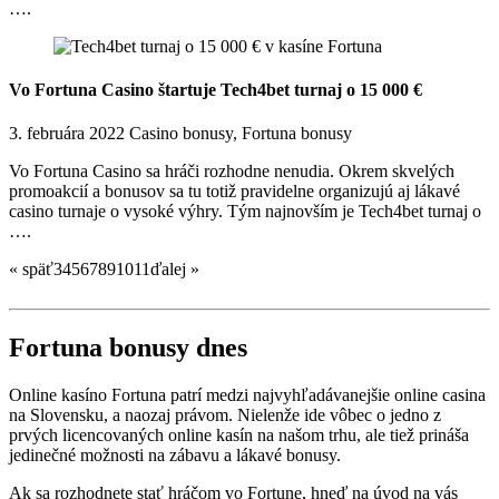
….
Vo Fortuna Casino štartuje Tech4bet turnaj o 15 000 €
3. februára 2022
Casino bonusy
,
Fortuna bonusy
Vo Fortuna Casino sa hráči rozhodne nenudia. Okrem skvelých
promoakcií a bonusov sa tu totiž pravidelne organizujú aj lákavé
casino turnaje o vysoké výhry. Tým najnovším je Tech4bet turnaj o
….
« späť
3
4
5
6
7
8
9
10
11
ďalej »
Fortuna bonusy dnes
Online kasíno Fortuna patrí medzi najvyhľadávanejšie online casina
na Slovensku, a naozaj právom. Nielenže ide vôbec o jedno z
prvých licencovaných online kasín na našom trhu, ale tiež prináša
jedinečné možnosti na zábavu a lákavé bonusy.
Ak sa rozhodnete stať hráčom vo Fortune, hneď na úvod na vás