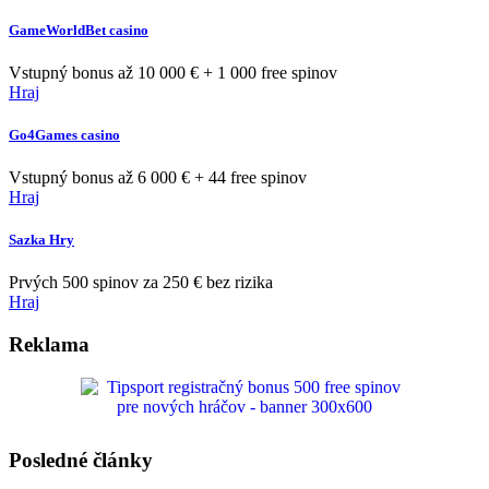
GameWorldBet casino
Vstupný bonus až 10 000 € + 1 000 free spinov
Hraj
Go4Games casino
Vstupný bonus až 6 000 € + 44 free spinov
Hraj
Sazka Hry
Prvých 500 spinov za 250 € bez rizika
Hraj
Reklama
Posledné články