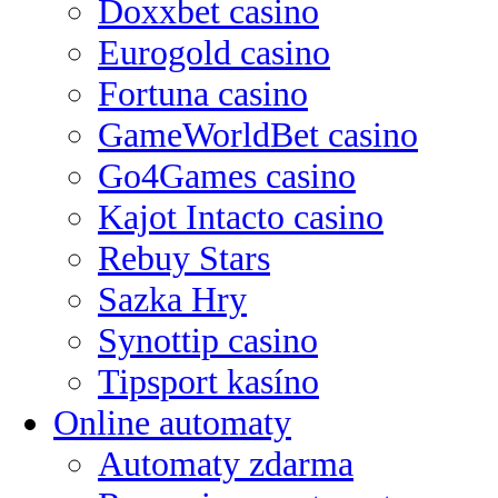
Doxxbet casino
Eurogold casino
Fortuna casino
GameWorldBet casino
Go4Games casino
Kajot Intacto casino
Rebuy Stars
Sazka Hry
Synottip casino
Tipsport kasíno
Online automaty
Automaty zdarma