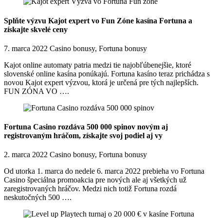
Splňte výzvu Kajot expert vo Fun Zóne kasína Fortuna a
získajte skvelé ceny
7. marca 2022
Casino bonusy
,
Fortuna bonusy
Kajot online automaty patria medzi tie najobľúbenejšie, ktoré
slovenské online kasína ponúkajú. Fortuna kasíno teraz prichádza s
novou Kajot expert výzvou, ktorá je určená pre tých najlepších.
FUN ZÓNA VO
….
Fortuna Casino rozdáva 500 000 spinov novým aj
registrovaným hráčom, získajte svoj podiel aj vy
2. marca 2022
Casino bonusy
,
Fortuna bonusy
Od utorka 1. marca do nedele 6. marca 2022 prebieha vo Fortuna
Casino špeciálna promoakcia pre nových ale aj všetkých už
zaregistrovaných hráčov. Medzi nich totiž Fortuna rozdá
neskutočných 500
….