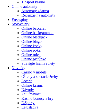
Tipsport kasíno
Online automaty
Automaty zdarma
Recenzie na automaty
Free spiny
Stolové hry
Online baccarat
Online backgammon
Online blackjack
Online bingo
Online kocky
Online poker
Online ruleta
Online plátýnko
Stratégie hrania rulety
Novinky
Casino v mobile
eŽreby a stieracie žreby
Lotérie
Online kasína
Návody
Zaujímavosti
Kasíno bonusy a hry
E-športy
Legislatíva