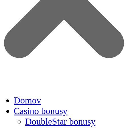
Domov
Casino bonusy
DoubleStar bonusy