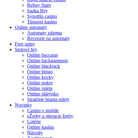
Rebuy Stars
Sazka Hry
Synottip casino
Tipsport kasíno
Online automaty
Automaty zdarma
Recenzie na automaty
Free spiny
Stolové hry
Online baccarat
Online backgammon
Online blackjack
Online bingo
Online kocky
Online poker
Online ruleta
Online plátýnko
Stratégie hrania rulety
Novinky
Casino v mobile
eŽreby a stieracie žreby
Lotérie
Online kasína
Návody