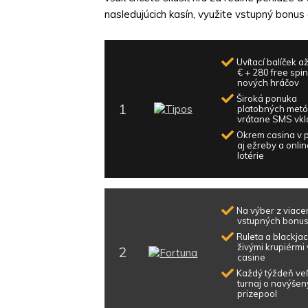
nasledujúcich kasín, využite vstupný bonu
Uvítací balíček a
€ + 280 free spi
nových hráčov
Široká ponuka
1
platobných met
vrátane SMS vkl
Okrem casina v 
aj ežreby a onli
lotérie
Na výber z viace
vstupných bonu
Ruleta a blackja
živými krupiérmi 
2
casine
Každý týždeň ve
turnaj o navýšen
prizepool