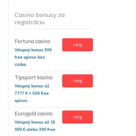
Casino bonusy za
registráciu
Fortuna casino
Hraj
Vstupný bonus 300
free spinov bez
rizika
Tipsport kasíno
Hraj
Vstupný bonus až
7777 € + 500 free
spinov
Eurogold casino
Hraj
Vstupný bonus až 15
000 € alebo 300 free