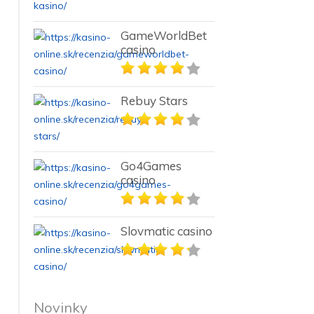
GameWorldBet
casino
Rebuy Stars
Go4Games
casino
Slovmatic casino
Novinky