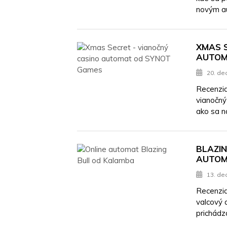
novým a
XMAS S
AUTO
20. de
Recenzia
vianočn
ako sa n
BLAZIN
AUTO
13. de
Recenzia 
valcový 
prichádz