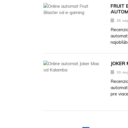
FRUIT 
AUTO
25. se
Recenzia 
automat 
najobľúb
JOKER 
30. au
Recenzia
automat 
pre viac