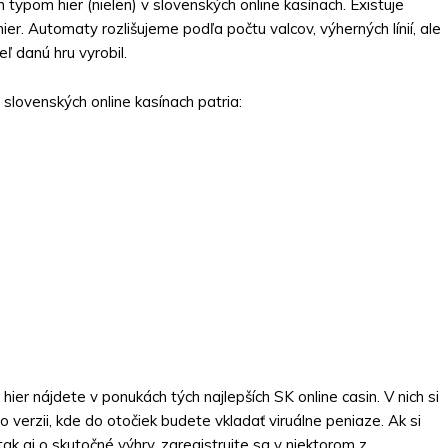
 typom hier (nielen) v slovenských online kasínach. Existuje
er. Automaty rozlišujeme podľa počtu valcov, výherných línií, ale
ľ danú hru vyrobil.
slovenských online kasínach patria:
 hier nájdete v ponukách tých najlepších SK online casin. V nich si
verzii, kde do otočiek budete vkladať viruálne peniaze. Ak si
tak aj o skutočné výhry, zaregistrujte sa v niektorom z