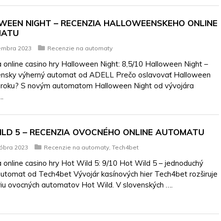
WEEN NIGHT – RECENZIA HALLOWEENSKEHO ONLINE
MATU
embra 2023
Recenzie na automaty
 online casino hry Halloween Night: 8,5/10 Halloween Night –
ensky výherný automat od ADELL Prečo oslavovať Halloween
v roku? S novým automatom Halloween Night od vývojára
.
ILD 5 – RECENZIA OVOCNÉHO ONLINE AUTOMATU
tóbra 2023
Recenzie na automaty
,
Tech4bet
 online casino hry Hot Wild 5: 9/10 Hot Wild 5 – jednoduchý
utomat od Tech4bet Vývojár kasínových hier Tech4bet rozširuje
riu ovocných automatov Hot Wild. V slovenských
….