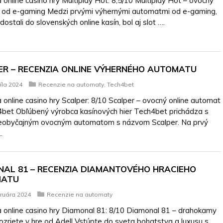
 online casino hry Multiplay Hot: 8,5/10 Multiplay Hot – ovocný
 od e-gaming Medzi prvými výhernými automatmi od e-gaming,
dostali do slovenských online kasín, bol aj slot
….
ER – RECENZIA ONLINE VÝHERNÉHO AUTOMATU
íla 2024
Recenzie na automaty
,
Tech4bet
 online casino hry Scalper: 8/10 Scalper – ovocný online automat
bet Obľúbený výrobca kasínových hier Tech4bet prichádza s
neobyčajným ovocným automatom s názvom Scalper. Na prvý
.
NAL 81 – RECENZIA DIAMANTOVÉHO HRACIEHO
MATU
bruára 2024
Recenzie na automaty
 online casino hry Diamonal 81: 8/10 Diamonal 81 – drahokamy
ozriete v hre od Adell Vstúpte do sveta bohatstva a luxusu s