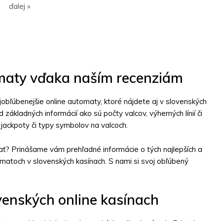
ďalej »
omaty vďaka naším recenziám
jobľúbenejšie online automaty, ktoré nájdete aj v slovenských
základných informácií ako sú počty valcov, výherných línií či
 jackpoty či typy symbolov na valcoch.
rať? Prinášame vám prehľadné informácie o tých najlepších a
omatoch v slovenských kasínach. S nami si svoj obľúbený
venských online kasínach