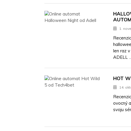
HALLO
AUTO
1. nov
Recenzia
hallowe
len raz 
ADELL
…
HOT W
14. ok
Recenzia
ovocný a
svoju sé