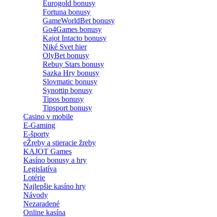
Eurogold bonusy
(53)
Fortuna bonusy
(115)
GameWorldBet bonusy
(3)
Go4Games bonusy
(7)
Kajot Intacto bonusy
(21)
Niké Svet hier
(104)
OlyBet bonusy
(4)
Rebuy Stars bonusy
(1)
Sazka Hry bonusy
(11)
Slovmatic bonusy
(9)
Synottip bonusy
(145)
Tipos bonusy
(218)
Tipsport bonusy
(179)
Casino v mobile
(12)
E-Gaming
(12)
E-športy
(5)
eŽreby a stieracie žreby
(27)
KAJOT Games
(14)
Kasíno bonusy a hry
(39)
Legislatíva
(18)
Lotérie
(13)
Najlepšie kasíno hry
(9)
Návody
(39)
Nezaradené
(3)
Online kasína
(54)