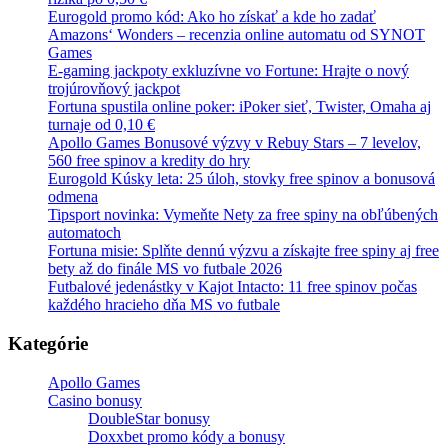
Eurogold promo kód: Ako ho získať a kde ho zadať
Amazons‘ Wonders – recenzia online automatu od SYNOT
Games
E-gaming jackpoty exkluzívne vo Fortune: Hrajte o nový
trojúrovňový jackpot
Fortuna spustila online poker: iPoker sieť, Twister, Omaha aj
turnaje od 0,10 €
Apollo Games Bonusové výzvy v Rebuy Stars – 7 levelov,
560 free spinov a kredity do hry
Eurogold Kúsky leta: 25 úloh, stovky free spinov a bonusová
odmena
Tipsport novinka: Vymeňte Nety za free spiny na obľúbených
automatoch
Fortuna misie: Splňte dennú výzvu a získajte free spiny aj free
bety až do finále MS vo futbale 2026
Futbalové jedenástky v Kajot Intacto: 11 free spinov počas
každého hracieho dňa MS vo futbale
Kategórie
Apollo Games
(17)
Casino bonusy
(1 038)
DoubleStar bonusy
(62)
Doxxbet promo kódy a bonusy
(100)