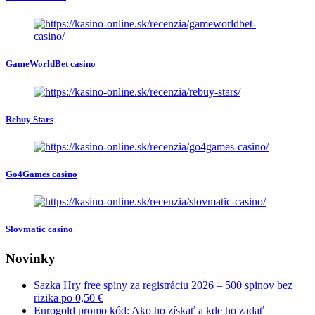
GameWorldBet casino
Rebuy Stars
Go4Games casino
Slovmatic casino
Novinky
Sazka Hry free spiny za registráciu 2026 – 500 spinov bez
rizika po 0,50 €
Eurogold promo kód: Ako ho získať a kde ho zadať