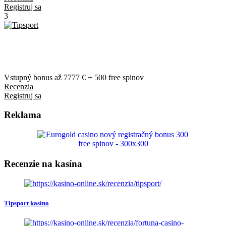
Registruj sa
3
Bonus 20 € na tipovanie za registráciu zadarmo
Množstvo jackpotov, o ktoré hráte každou otočkou
Nové live casino a hry so živým krupiérom
Vstupný bonus až 7777 € + 500 free spinov
Recenzia
Registruj sa
Reklama
Recenzie na kasína
Tipsport kasíno