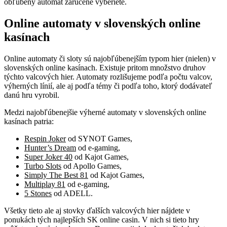
obľúbený automat zaručene vyberiete.
Online automaty v slovenských online
kasínach
Online automaty či sloty sú najobľúbenejším typom hier (nielen) v
slovenských online kasínach. Existuje pritom množstvo druhov
týchto valcových hier. Automaty rozlišujeme podľa počtu valcov,
výherných línií, ale aj podľa témy či podľa toho, ktorý dodávateľ
danú hru vyrobil.
Medzi najobľúbenejšie výherné automaty v slovenských online
kasínach patria:
Respin Joker
od SYNOT Games,
Hunter’s Dream
od e-gaming,
Super Joker 40
od Kajot Games,
Turbo Slots
od Apollo Games,
Simply The Best 81
od Kajot Games,
Multiplay 81
od e-gaming,
5 Stones
od ADELL.
Všetky tieto ale aj stovky ďalších valcových hier nájdete v
ponukách tých najlepších SK online casin. V nich si tieto hry