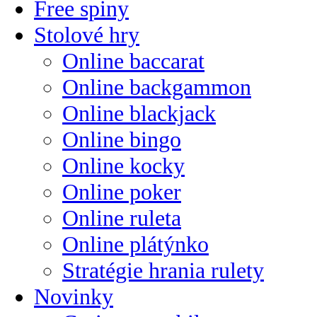
Free spiny
Stolové hry
Online baccarat
Online backgammon
Online blackjack
Online bingo
Online kocky
Online poker
Online ruleta
Online plátýnko
Stratégie hrania rulety
Novinky