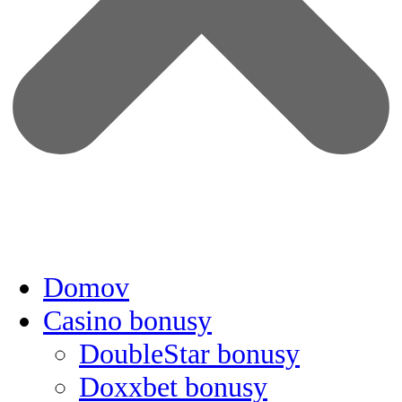
Domov
Casino bonusy
DoubleStar bonusy
Doxxbet bonusy