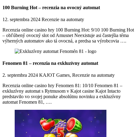
100 Burning Hot – recenzia na ovocný automat
12. septembra 2024
Recenzie na automaty
Recenzia online casino hry 100 Burning Hot: 9/10 100 Burning Hot
– obľúbený ovocný slot od Amusnet Neexistuje asi častejšia téma
výherných automatov ako tá ovocná, a predsa sa výrobcovia
….
Fenomen 81 – recenzia na exkluzívny automat
2. septembra 2024
KAJOT Games
,
Recenzie na automaty
Recenzia online casino hry Fenomen 81: 10/10 Fenomen 81 –
exkluzívny automat s Rytmusom v Kajot casine Kajot Intacto
predstavilo vo svojej ponuke absolútnu novinku a exkluzívny
automat Fenomen 81,
….